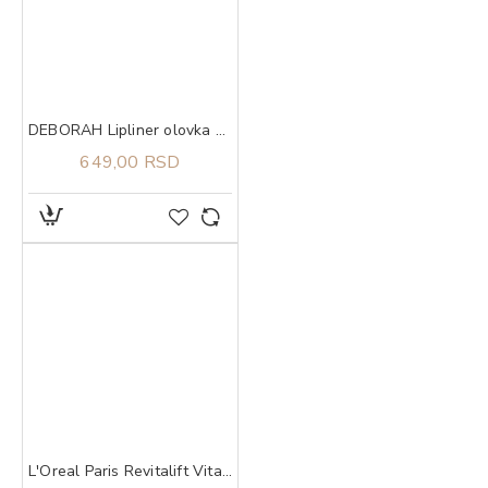
DEBORAH Lipliner olovka za usne 01
649,00 RSD
L'Oreal Paris Revitalift Vitamin C dnevna krema, 50 ml