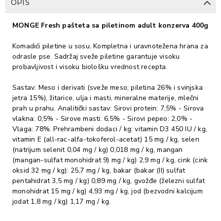
OPIS
MONGE Fresh pašteta sa piletinom adult konzerva 400g
Komadići piletine u sosu. Kompletna i uravnotežena hrana za
odrasle pse. Sadržaj sveže piletine garantuje visoku
probavljivost i visoku biološku vrednost recepta.
Sastav: Meso i derivati (sveže meso; piletina 26% i svinjska
jetra 15%), žitarice, ulja i masti, mineralne materije, mlečni
prah u prahu. Analitički sastav: Sirovi protein: 7,5% - Sirova
vlakna: 0,5% - Sirove masti: 6,5% - Sirovi pepeo: 2,0% -
Vlaga: 78%. Prehrambeni dodaci / kg: vitamin D3 450 IU / kg,
vitamin E (all-rac-alfa-tokoferol-acetat) 15 mg / kg, selen
(natrijum selenit 0,04 mg / kg) 0,018 mg / kg, mangan
(mangan-sulfat monohidrat 9) mg / kg) 2,9 mg / kg, cink (cink
oksid 32 mg / kg): 25,7 mg / kg, bakar (bakar (II) sulfat
pentahidrat 3,5 mg / kg) 0,89 mg / kg, gvožđe (železni sulfat
monohidrat 15 mg / kg) 4,93 mg / kg, jod (bezvodni kalcijum
jodat 1,8 mg / kg) 1,17 mg / kg.