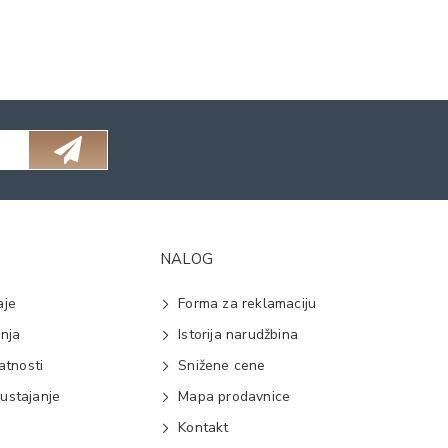
NALOG
aje
Forma za reklamaciju
anja
Istorija narudžbina
vatnosti
Snižene cene
ustajanje
Mapa prodavnice
e
Kontakt