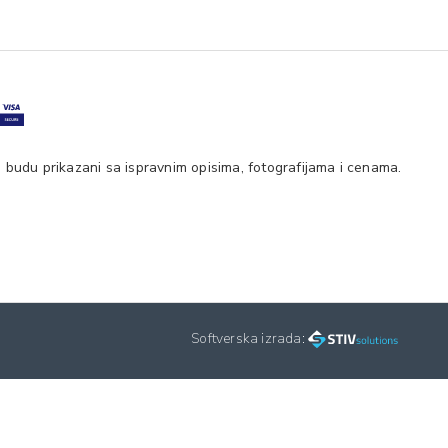
 budu prikazani sa ispravnim opisima, fotografijama i cenama.
Softverska izrada: