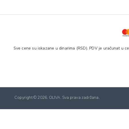
Sve cene su iskazane u dinarima (RSD). PDV je uračunat u cen
Copyright ©
2026. OLIVA. Sva prava zadržana.