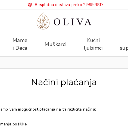
Besplatna dostava preko 2.999 RSD.
Mame
Kućni
Muškarci
i Deca
ljubimci
sup
Načini plaćanja
žamo vam mogućnost plaćanja na tri različita načina:
imanja pošiljke