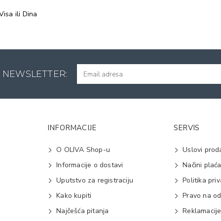
isa ili Dina
A NEWSLETTER:
INFORMACIJE
SERVIS
O OLIVA Shop-u
Uslovi prod
Informacije o dostavi
Načini plać
Uputstvo za registraciju
Politika pri
Kako kupiti
Pravo na od
Najčešća pitanja
Reklamacij