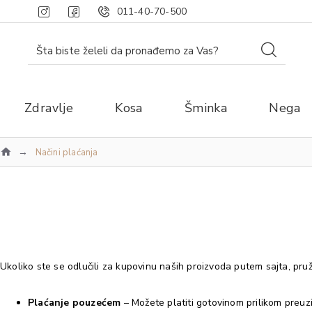
011-40-70-500
Zdravlje
Kosa
Šminka
Nega
Načini plaćanja
Ukoliko ste se odlučili za kupovinu naših proizvoda putem sajta, pru
Plaćanje pouzećem
– Možete platiti gotovinom prilikom preuz