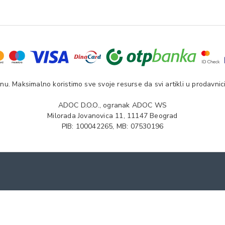
u. Maksimalno koristimo sve svoje resurse da svi artikli u prodavnici
ADOC D.O.O., ogranak ADOC WS
Milorada Jovanovica 11, 11147 Beograd
PIB: 100042265, MB: 07530196