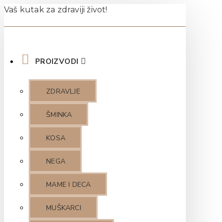
Vaš kutak za zdraviji život!
PROIZVODI
ZDRAVLJE
ŠMINKA
KOSA
NEGA
MAME I DECA
MUŠKARCI