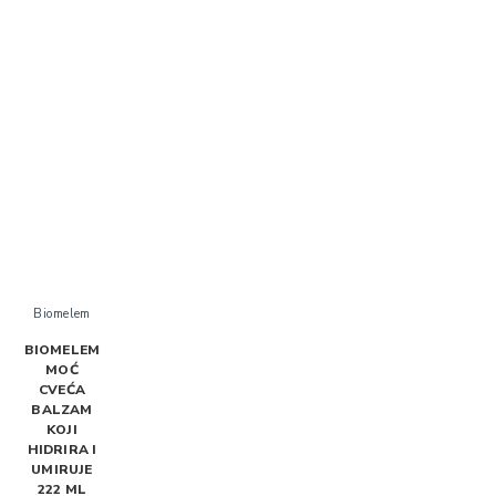
Biomelem
BIOMELEM
MOĆ
CVEĆA
BALZAM
KOJI
HIDRIRA I
UMIRUJE
222 ML