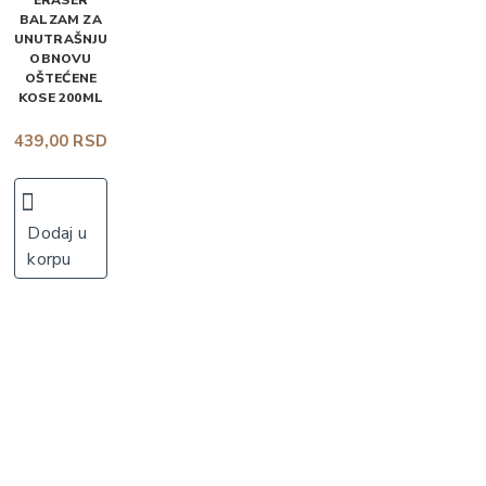
ERASER
BALZAM ZA
UNUTRAŠNJU
OBNOVU
OŠTEĆENE
KOSE 200ML
439,00 RSD
Dodaj u
korpu