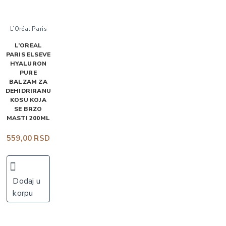
L’Oréal Paris
L’OREAL
PARIS ELSEVE
HYALURON
PURE
BALZAM ZA
DEHIDRIRANU
KOSU KOJA
SE BRZO
MASTI 200ML
559,00 RSD
Dodaj u
korpu