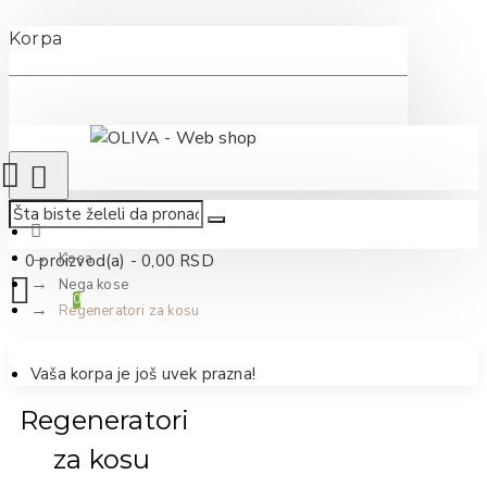
Korpa
Kosa
0 proizvod(a) - 0,00 RSD
Nega kose
0
Regeneratori za kosu
Vaša korpa je još uvek prazna!
Regeneratori
za kosu