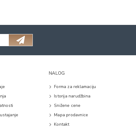
NALOG
aje
Forma za reklamaciju
anja
Istorija narudžbina
vatnosti
Snižene cene
ustajanje
Mapa prodavnice
e
Kontakt