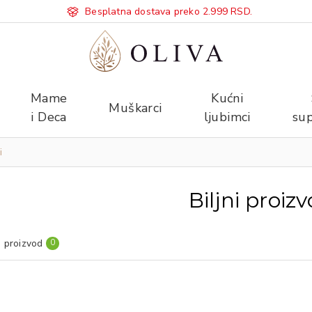
Besplatna dostava preko 2.999 RSD.
Mame
Kućni
Muškarci
i Deca
ljubimci
sup
i
Biljni proizv
 proizvod
0