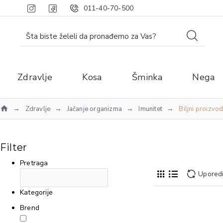
011-40-70-500
Zdravlje
Kosa
Šminka
Nega
Zdravlje
Jačanje organizma
Imunitet
Biljni proizvod
Filter
Pretraga
Uporedi
Kategorije
Brend