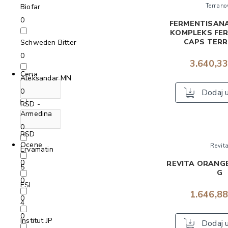
Biofar
Terrano
0
FERMENTISAN
KOMPLEKS FER
CAPS TER
Schweden Bitter
0
3.640,3
Cena
Aleksandar MN
0
Dodaj 
RSD -
Armedina
0
RSD
Ocene
Revit
Ervamatin
0
REVITA ORANGE
5
G
0
ESI
1.646,8
0
4
0
Institut JP
Dodaj 