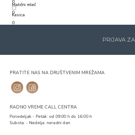
0
Matični mleč
0
Kesica
0
PRIJAVA Z
PRATITE NAS NA DRUŠTVENIM MREŽAMA
RADNO VREME CALL CENTRA
Ponedeljak - Petak: od 09:00 h do 16:00 h
Subota: - Nedelja: neradni dan