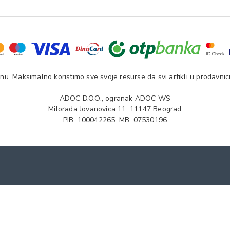
u. Maksimalno koristimo sve svoje resurse da svi artikli u prodavnici
ADOC D.O.O., ogranak ADOC WS
Milorada Jovanovica 11, 11147 Beograd
PIB: 100042265, MB: 07530196