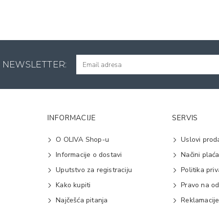
A NEWSLETTER:
INFORMACIJE
SERVIS
O OLIVA Shop-u
Uslovi prod
Informacije o dostavi
Načini plać
Uputstvo za registraciju
Politika pri
Kako kupiti
Pravo na od
Najčešća pitanja
Reklamacij