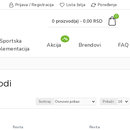
Prijava / Registracija
Lista želja
Poređenje
0
0 proizvod(a) - 0,00 RSD
-%
Sportska
Akcija
Brendovi
FAQ
lementacija
odi
Sortiraj:
Prikaži:
Revita
Revita