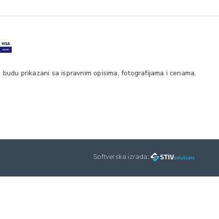
 budu prikazani sa ispravnim opisima, fotografijama i cenama.
Softverska izrada: