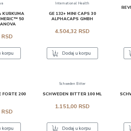
va
International Health
REV
A KURKUMA
GE 132+ MINI CAPS 30
MERIC™ 50
ALPHACAPS GMBH
RANOVA
4.504,32 RSD
3 RSD
u korpu
Dodaj u korpu
a
Schweden Bitter
 FORTE 200
SCHWEDEN BITTER 100 ML
SCHW
1.151,00 RSD
8 RSD
u korpu
Dodaj u korpu