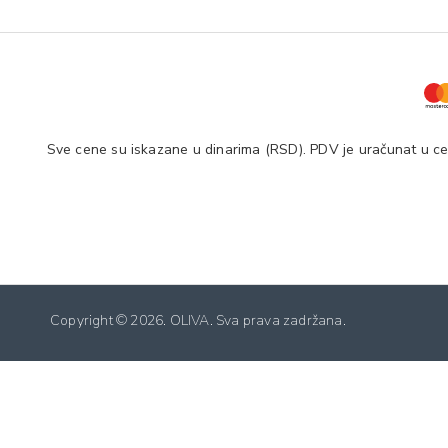
Sve cene su iskazane u dinarima (RSD). PDV je uračunat u cen
Copyright ©
2026. OLIVA. Sva prava zadržana.