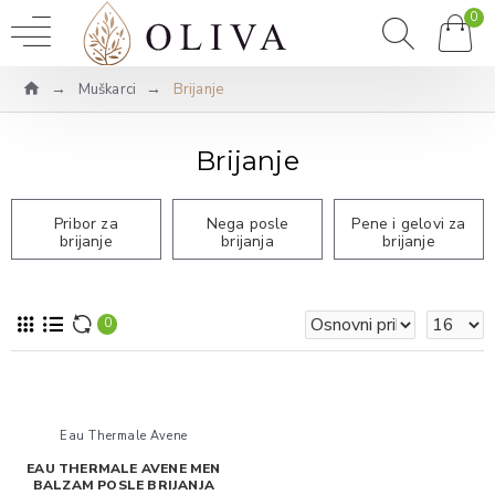
0
Muškarci
Brijanje
Brijanje
Pribor za
Nega posle
Pene i gelovi za
brijanje
brijanja
brijanje
0
Eau Thermale Avene
EAU THERMALE AVENE MEN
BALZAM POSLE BRIJANJA