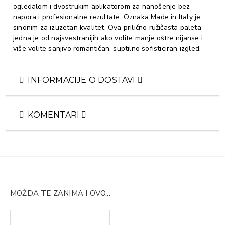
ogledalom i dvostrukim aplikatorom za nanošenje bez
napora i profesionalne rezultate. Oznaka Made in Italy je
sinonim za izuzetan kvalitet. Ova prilično ružičasta paleta
jedna je od najsvestranijih ako volite manje oštre nijanse i
više volite sanjivo romantičan, suptilno sofisticiran izgled.
INFORMACIJE O DOSTAVI
KOMENTARI
MOŽDA TE ZANIMA I OVO...