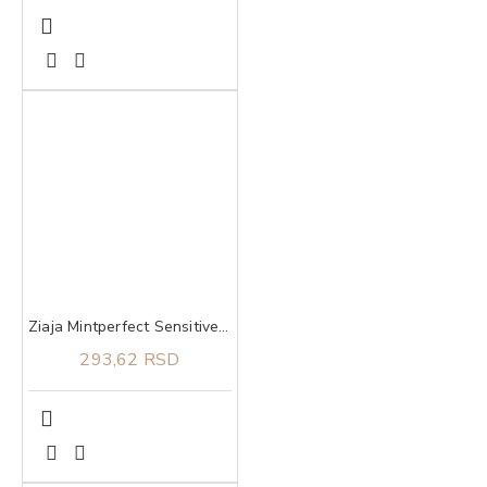
Ziaja Mintperfect Sensitive pasta za zube protiv karijesa 75 ml
293,62 RSD