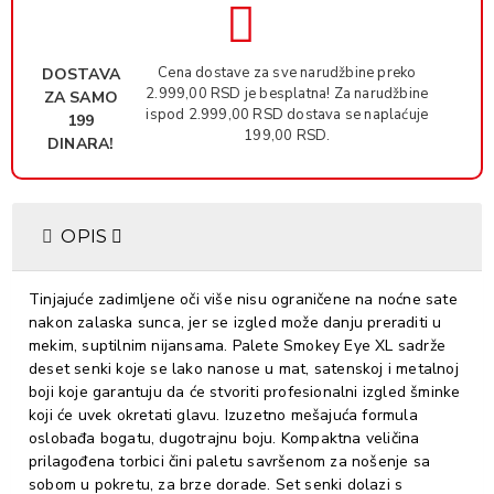
Cena dostave za sve narudžbine preko
DOSTAVA
2.999,00 RSD je besplatna! Za narudžbine
ZA SAMO
ispod 2.999,00 RSD dostava se naplaćuje
199
199,00 RSD.
DINARA!
OPIS
Tinjajuće zadimljene oči više nisu ograničene na noćne sate
nakon zalaska sunca, jer se izgled može danju preraditi u
mekim, suptilnim nijansama. Palete Smokey Eye XL sadrže
deset senki koje se lako nanose u mat, satenskoj i metalnoj
boji koje garantuju da će stvoriti profesionalni izgled šminke
koji će uvek okretati glavu. Izuzetno mešajuća formula
oslobađa bogatu, dugotrajnu boju. Kompaktna veličina
prilagođena torbici čini paletu savršenom za nošenje sa
sobom u pokretu, za brze dorade. Set senki dolazi s