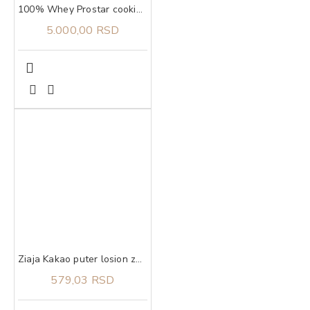
100% Whey Prostar cookies n' cream, 907g ULTIMATE NUTRITION
5.000,00 RSD
Ziaja Kakao puter losion za telo 400 ml
579,03 RSD