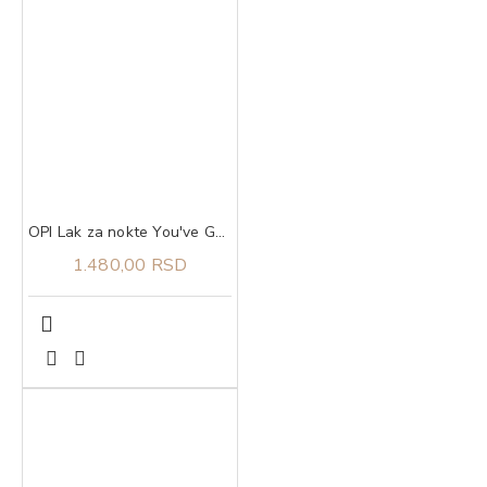
OPI Lak za nokte You've Got Nata On Me
1.480,00 RSD