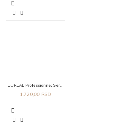
L’OREAL Professionnel Serie Expert Liss Unlimited šampon 300ml
1.720,00 RSD