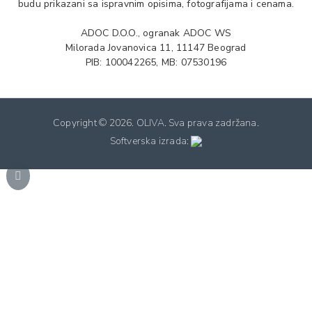
budu prikazani sa ispravnim opisima, fotografijama i cenama.
ADOC D.O.O., ogranak ADOC WS
Milorada Jovanovica 11, 11147 Beograd
PIB: 100042265, MB: 07530196
Copyright ©
2026. OLIVA. Sva prava zadržana.
Softverska izrada: