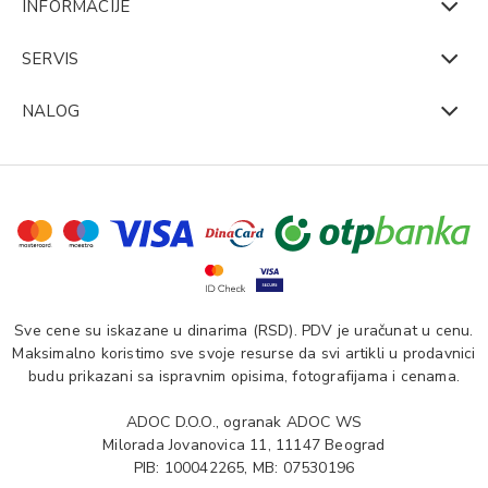
INFORMACIJE
SERVIS
NALOG
Sve cene su iskazane u dinarima (RSD). PDV je uračunat u cenu.
Maksimalno koristimo sve svoje resurse da svi artikli u prodavnici
budu prikazani sa ispravnim opisima, fotografijama i cenama.
ADOC D.O.O., ogranak ADOC WS
Milorada Jovanovica 11, 11147 Beograd
PIB: 100042265, MB: 07530196