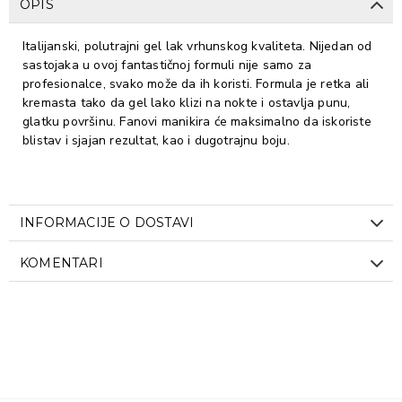
OPIS
Italijanski, polutrajni gel lak vrhunskog kvaliteta. Nijedan od
sastojaka u ovoj fantastičnoj formuli nije samo za
profesionalce, svako može da ih koristi. Formula je retka ali
kremasta tako da gel lako klizi na nokte i ostavlja punu,
glatku površinu. Fanovi manikira će maksimalno da iskoriste
blistav i sjajan rezultat, kao i dugotrajnu boju.
INFORMACIJE O DOSTAVI
KOMENTARI