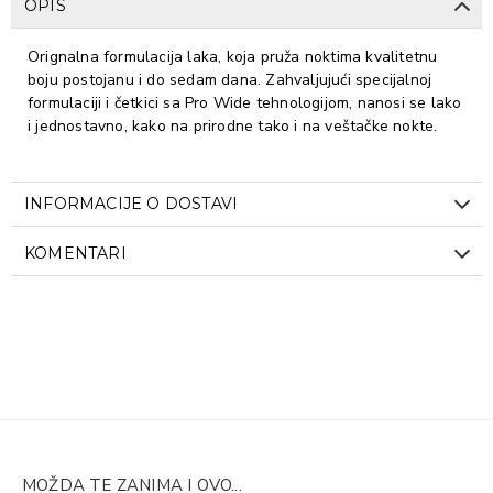
OPIS
Orignalna formulacija laka, koja pruža noktima kvalitetnu
boju postojanu i do sedam dana. Zahvaljujući specijalnoj
formulaciji i četkici sa Pro Wide tehnologijom, nanosi se lako
i jednostavno, kako na prirodne tako i na veštačke nokte.
INFORMACIJE O DOSTAVI
KOMENTARI
MOŽDA TE ZANIMA I OVO...