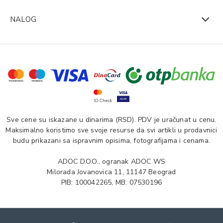
NALOG
Sve cene su iskazane u dinarima (RSD). PDV je uračunat u cenu.
Maksimalno koristimo sve svoje resurse da svi artikli u prodavnici
budu prikazani sa ispravnim opisima, fotografijama i cenama.
ADOC D.O.O., ogranak ADOC WS
Milorada Jovanovica 11, 11147 Beograd
PIB: 100042265, MB: 07530196