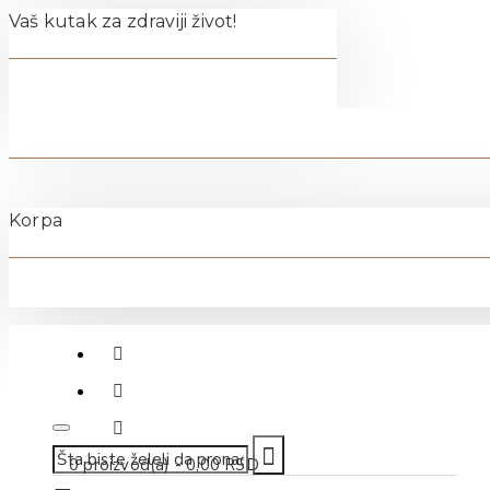
Vaš kutak za zdraviji život!
Korpa
011-40-70-500
0 proizvod(a) - 0,00 RSD