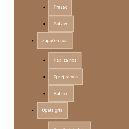
Prašak
Balzam
Zapušen nos
Kapi za nos
Sprej za nos
Balzam
Upala grla