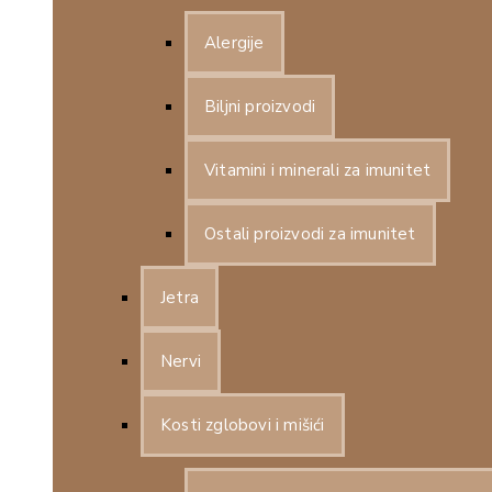
Alergije
Biljni proizvodi
Vitamini i minerali za imunitet
Ostali proizvodi za imunitet
Jetra
Nervi
Kosti zglobovi i mišići