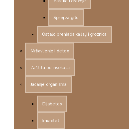
Pastile i dražeje
Sprej za grlo
Ostalo prehlada kašalj i groznica
Mršavljenje i detox
Zaštita od insekata
Jačanje organizma
Dijabetes
Imunitet