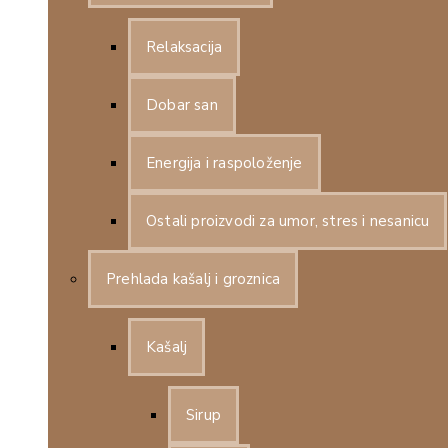
Relaksacija
Dobar san
Energija i raspoloženje
Ostali proizvodi za umor, stres i nesanicu
Prehlada kašalj i groznica
Kašalj
Sirup