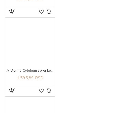
A-Derma Cytelium sprej koji suši i umiruje iritacije na koži 100 ml
1.595,89 RSD