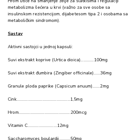
Hrom utiče na smanjenje želje za slatkišima i regulaciji
metabolizma šećera u krvi (važno za sve osobe sa
insulinskom rezistencijom, dijabetesom tipa 2 i osobama sa
metaboličkim sindromom).
Sastav
Aktivni sastojci u jednoj kapsuli:
Suvi ekstrakt koprive (Urtica dioica)…………..100mg
Suvi ekstrakt đumbira (Zingiber officinale)…….36mg
Granule ploda paprike (Capsicum anuum)……..2mg
Cink…………………………………………..……1,5mg
Hrom………………………………………….…..200mcg
Vitamin C………………………….12mg
Saccharomyces boulardii…………50mg