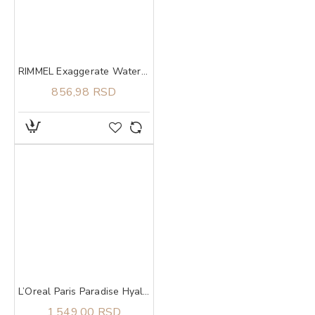
RIMMEL Exaggerate Waterproof 003 Tecni ajlajner
856,98 RSD
L’Oreal Paris Paradise Hyaluron Tint serum za usne u boji 601 Worth It
1.549,00 RSD