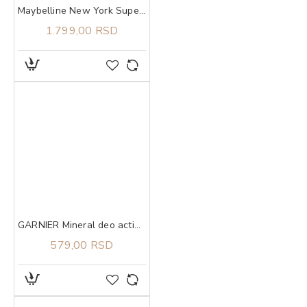
Maybelline New York Super Stay Lumi Matte tečni puder 140​
1.799,00 RSD
GARNIER Mineral deo action control thermic 72h sprej 150 ml
579,00 RSD