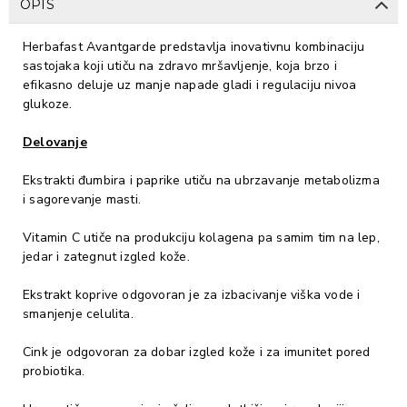
OPIS
Herbafast Avantgarde predstavlja inovativnu kombinaciju
sastojaka koji utiču na zdravo mršavljenje, koja brzo i
efikasno deluje uz manje napade gladi i regulaciju nivoa
glukoze.
Delovanje
Ekstrakti đumbira i paprike utiču na ubrzavanje metabolizma
i sagorevanje masti.
Vitamin C utiče na produkciju kolagena pa samim tim na lep,
jedar i zategnut izgled kože.
Ekstrakt koprive odgovoran je za izbacivanje viška vode i
smanjenje celulita.
Cink je odgovoran za dobar izgled kože i za imunitet pored
probiotika.