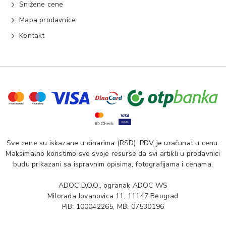
Snižene cene
Mapa prodavnice
Kontakt
Sve cene su iskazane u dinarima (RSD). PDV je uračunat u cenu.
Maksimalno koristimo sve svoje resurse da svi artikli u prodavnici
budu prikazani sa ispravnim opisima, fotografijama i cenama.
ADOC D.O.O., ogranak ADOC WS
Milorada Jovanovica 11, 11147 Beograd
PIB: 100042265, MB: 07530196