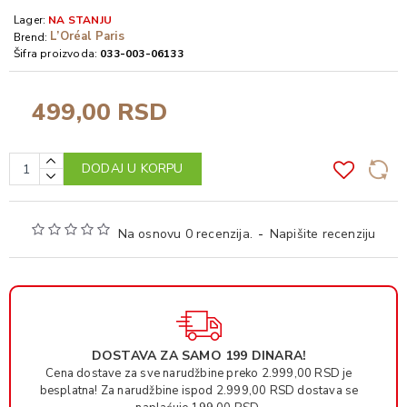
Lager:
NA STANJU
L’Oréal Paris
Brend:
Šifra proizvoda:
033-003-06133
499,00 RSD
DODAJ U KORPU
Na osnovu 0 recenzija.
-
Napišite recenziju
DOSTAVA ZA SAMO 199 DINARA!
Cena dostave za sve narudžbine preko 2.999,00 RSD je
besplatna! Za narudžbine ispod 2.999,00 RSD dostava se