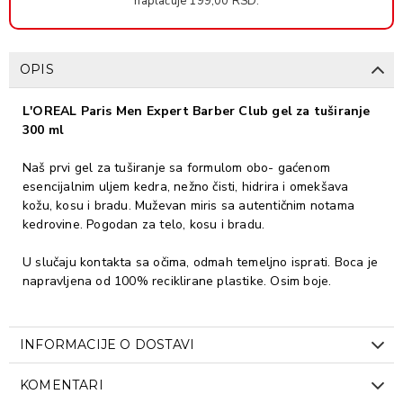
naplaćuje 199,00 RSD.
OPIS
L'OREAL Paris Men Expert Barber Club gel za tuširanje
300 ml
Naš prvi gel za tuširanje sa formulom obo- gaćenom
esencijalnim uljem kedra, nežno čisti, hidrira i omekšava
kožu, kosu i bradu. Muževan miris sa autentičnim notama
kedrovine. Pogodan za telo, kosu i bradu.
U slučaju kontakta sa očima, odmah temeljno isprati. Boca je
napravljena od 100% reciklirane plastike. Osim boje.
INFORMACIJE O DOSTAVI
KOMENTARI