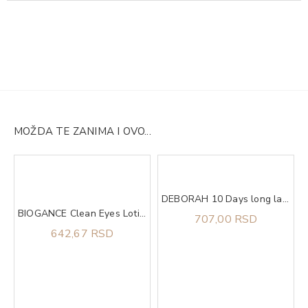
MOŽDA TE ZANIMA I OVO...
DEBORAH 10 Days long lak za nokte 882
BIOGANCE Clean Eyes Lotion 100ml, Losion za čišćenje predela oko očiju
707,00 RSD
642,67 RSD