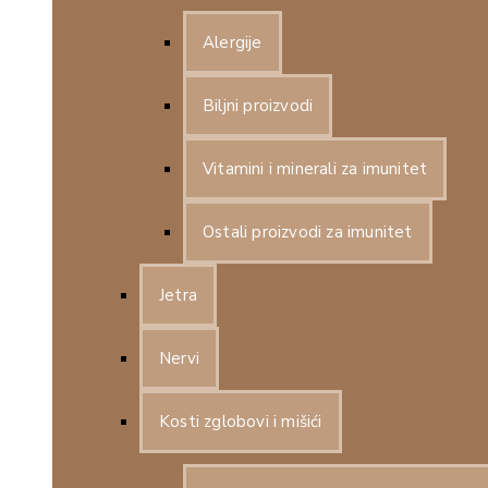
Alergije
Biljni proizvodi
Vitamini i minerali za imunitet
Ostali proizvodi za imunitet
Jetra
Nervi
Kosti zglobovi i mišići