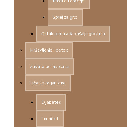
Pastile i dražeje
Sprej za grlo
Ostalo prehlada kašalj i groznica
Mršavljenje i detox
Zaštita od insekata
Jačanje organizma
Dijabetes
Imunitet