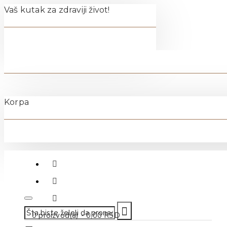
Vaš kutak za zdraviji život!
Korpa
011-40-70-500
0 proizvod(a) - 0,00 RSD