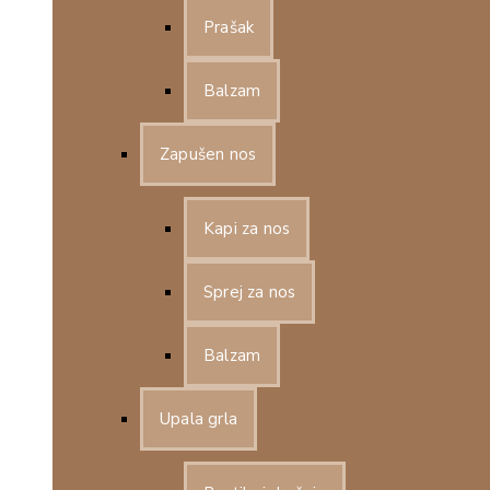
Prašak
Balzam
Zapušen nos
Kapi za nos
Sprej za nos
Balzam
Upala grla