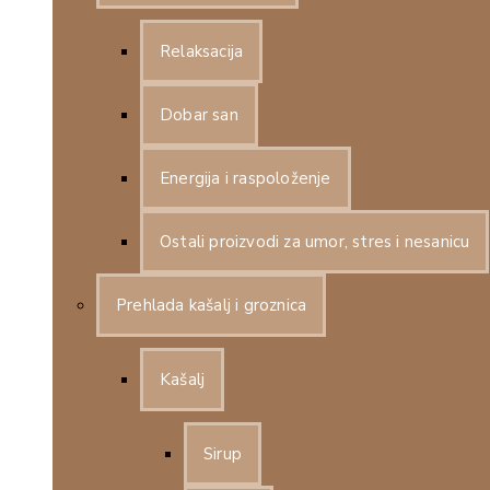
Relaksacija
Dobar san
Energija i raspoloženje
Ostali proizvodi za umor, stres i nesanicu
Prehlada kašalj i groznica
Kašalj
Sirup