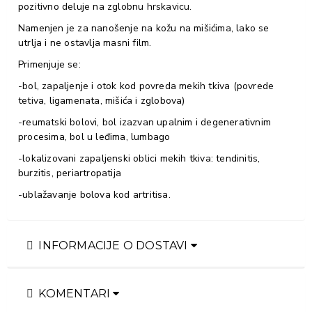
pozitivno deluje na zglobnu hrskavicu.
Namenjen je za nanošenje na kožu na mišićima, lako se
utrlja i ne ostavlja masni film.
Primenjuje se:
-bol, zapaljenje i otok kod povreda mekih tkiva (povrede
tetiva, ligamenata, mišića i zglobova)
-reumatski bolovi, bol izazvan upalnim i degenerativnim
procesima, bol u leđima, lumbago
-lokalizovani zapaljenski oblici mekih tkiva: tendinitis,
burzitis, periartropatija
-ublažavanje bolova kod artritisa.
INFORMACIJE O DOSTAVI
KOMENTARI