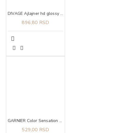
DIVAGE Ajlajner hd glossy black glossy black 01
896,80 RSD
GARNIER Color Sensation boja za kosu 5.0 Luminous light brown
529,00 RSD