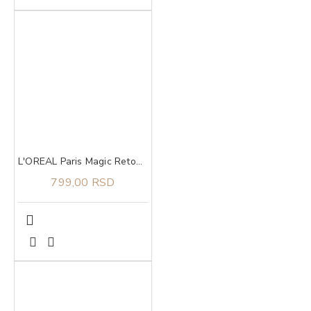
L'OREAL Paris Magic Retouch Sprej za privremeno prikrivanje izrastka 6 Mahogany Brown 75ml
799,00 RSD