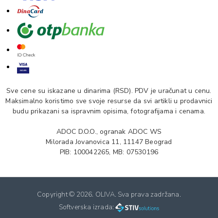
Sve cene su iskazane u dinarima (RSD). PDV je uračunat u cenu.
Maksimalno koristimo sve svoje resurse da svi artikli u prodavnici
budu prikazani sa ispravnim opisima, fotografijama i cenama.
ADOC D.O.O., ogranak ADOC WS
Milorada Jovanovica 11, 11147 Beograd
PIB: 100042265, MB: 07530196
Copyright ©
2026. OLIVA. Sva prava zadržana.
Softverska izrada: