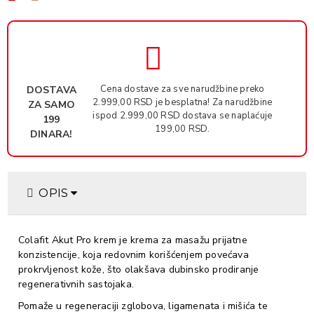
Cena dostave za sve narudžbine preko
DOSTAVA
2.999,00 RSD je besplatna! Za narudžbine
ZA SAMO
ispod 2.999,00 RSD dostava se naplaćuje
199
199,00 RSD.
DINARA!
OPIS
Colafit Akut Pro krem je krema za masažu prijatne
konzistencije, koja redovnim korišćenjem povećava
prokrvljenost kože, što olakšava dubinsko prodiranje
regenerativnih sastojaka.
Pomaže u regeneraciji zglobova, ligamenata i mišića te