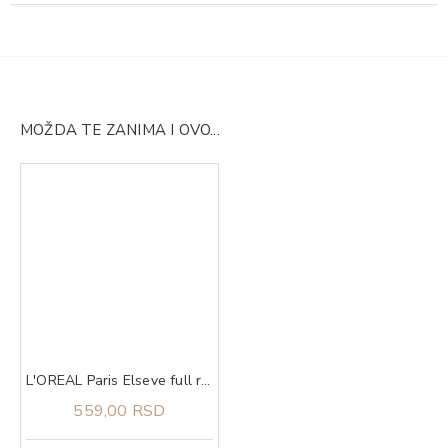
MOŽDA TE ZANIMA I OVO...
L'OREAL Paris Elseve full resist regenerator 200 ml
559,00 RSD