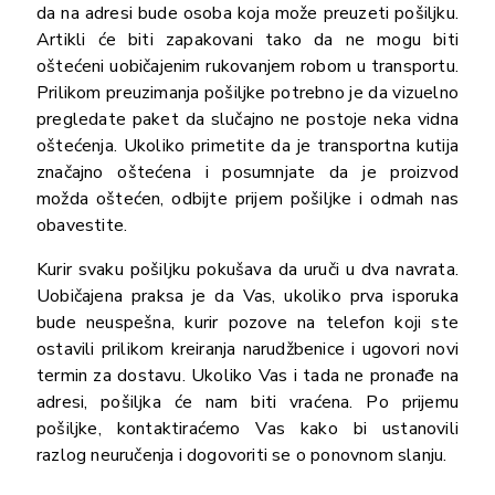
da na adresi bude osoba koja može preuzeti pošiljku.
Artikli će biti zapakovani tako da ne mogu biti
oštećeni uobičajenim rukovanjem robom u transportu.
Prilikom preuzimanja pošiljke potrebno je da vizuelno
pregledate paket da slučajno ne postoje neka vidna
oštećenja. Ukoliko primetite da je transportna kutija
značajno oštećena i posumnjate da je proizvod
možda oštećen, odbijte prijem pošiljke i odmah nas
obavestite.
Kurir svaku pošiljku pokušava da uruči u dva navrata.
Uobičajena praksa je da Vas, ukoliko prva isporuka
bude neuspešna, kurir pozove na telefon koji ste
ostavili prilikom kreiranja narudžbenice i ugovori novi
termin za dostavu. Ukoliko Vas i tada ne pronađe na
adresi, pošiljka će nam biti vraćena. Po prijemu
pošiljke, kontaktiraćemo Vas kako bi ustanovili
razlog neuručenja i dogovoriti se o ponovnom slanju.