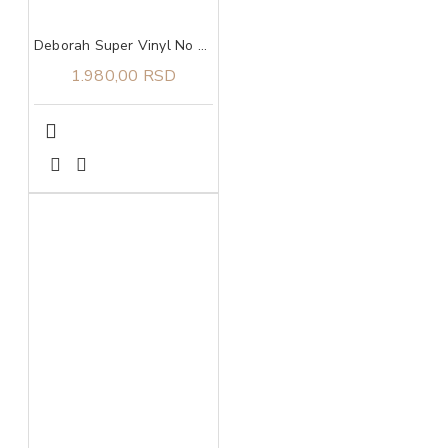
Deborah Super Vinyl No Transfer ruž za usne 06 Winery
1.980,00 RSD