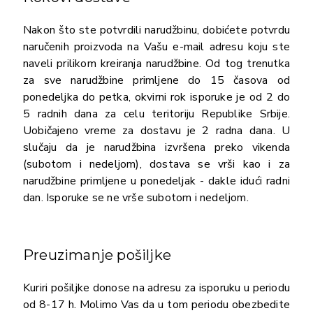
Nakon što ste potvrdili narudžbinu, dobićete potvrdu
naručenih proizvoda na Vašu e-mail adresu koju ste
naveli prilikom kreiranja narudžbine. Od tog trenutka
za sve narudžbine primljene do 15 časova od
ponedeljka do petka, okvirni rok isporuke je od 2 do
5 radnih dana za celu teritoriju Republike Srbije.
Uobičajeno vreme za dostavu je 2 radna dana. U
slučaju da je narudžbina izvršena preko vikenda
(subotom i nedeljom), dostava se vrši kao i za
narudžbine primljene u ponedeljak - dakle idući radni
dan. Isporuke se ne vrše subotom i nedeljom.
Preuzimanje pošiljke
Kuriri pošiljke donose na adresu za isporuku u periodu
od 8-17 h. Molimo Vas da u tom periodu obezbedite