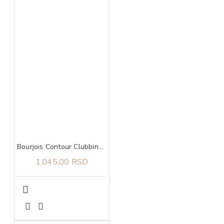
Bourjois Contour Clubbing 24h vodootporna 46 olovka za oči
1.045,00 RSD