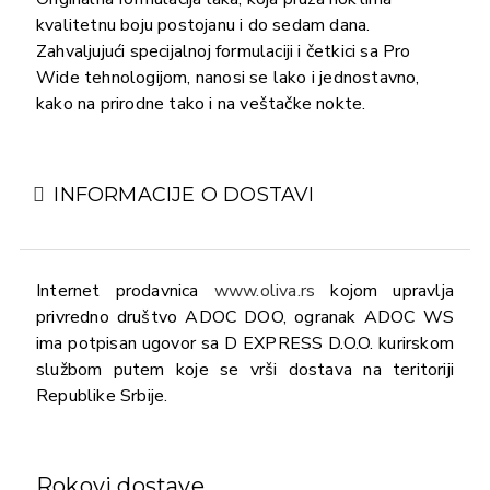
kvalitetnu boju postojanu i do sedam dana.
Zahvaljujući specijalnoj formulaciji i četkici sa Pro
Wide tehnologijom, nanosi se lako i jednostavno,
kako na prirodne tako i na veštačke nokte.
INFORMACIJE O DOSTAVI
Internet prodavnica
www.oliva.rs
kojom upravlja
privredno društvo ADOC DOO, ogranak ADOC WS
ima potpisan ugovor sa D EXPRESS D.O.O. kurirskom
službom putem koje se vrši dostava na teritoriji
Republike Srbije.
Rokovi dostave