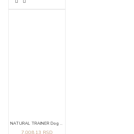
NATURAL TRAINER Dog sa svežom piletinom za štence velikih rasa 12kg
7.008,13 RSD