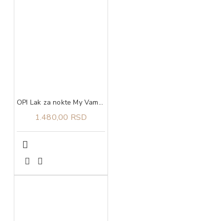
OPI Lak za nokte My Vampire is Buff
1.480,00 RSD