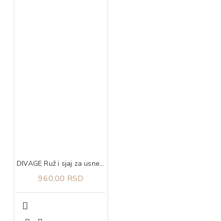
DIVAGE Ruž i sjaj za usne good vibes hypnotic fucsia 03
960,00 RSD