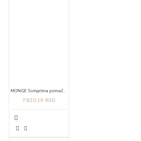
MONGE Svinjetina pirinač i krompir za sve rase adult 12kg
7.820,19 RSD