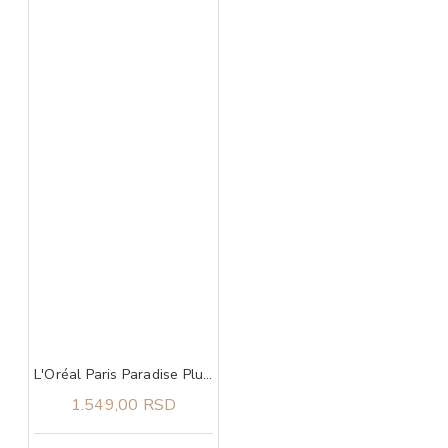
L'Oréal Paris Paradise Plump Ambition Ulje Za Usne 641 Latte Glace
1.549,00 RSD