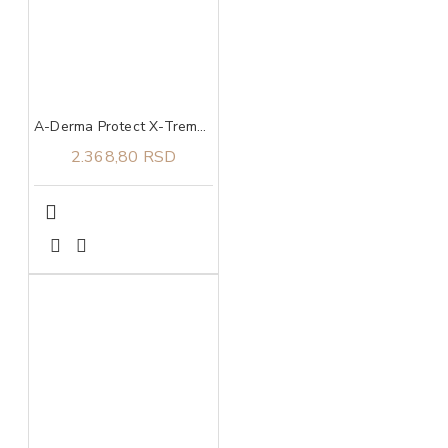
A-Derma Protect X-Treme stik za zaštitu osetljive kože SPF 50+ 8 g
2.368,80 RSD