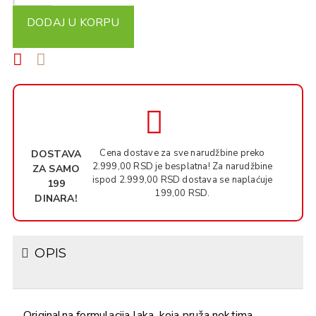
DODAJ U KORPU
Cena dostave za sve narudžbine preko
DOSTAVA
2.999,00 RSD je besplatna! Za narudžbine
ZA SAMO
ispod 2.999,00 RSD dostava se naplaćuje
199
199,00 RSD.
DINARA!
OPIS
Originalna formulacija laka, koja pruža noktima