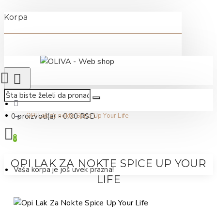
Korpa
0 proizvod(a) - 0,00 RSD
OPI Lak za nokte Spice Up Your Life
0
OPI LAK ZA NOKTE SPICE UP YOUR
Vaša korpa je još uvek prazna!
LIFE