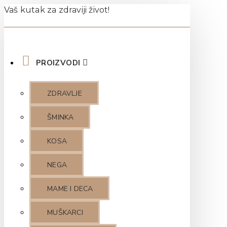
Vaš kutak za zdraviji život!
PROIZVODI
ZDRAVLJE
ŠMINKA
KOSA
NEGA
MAME I DECA
MUŠKARCI