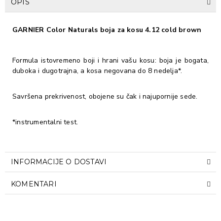
OPIS
GARNIER Color Naturals boja za kosu 4.12 cold brown
Formula istovremeno boji i hrani vašu kosu: boja je bogata,
duboka i dugotrajna, a kosa negovana do 8 nedelja*.
Savršena prekrivenost, obojene su čak i najupornije sede.
*instrumentalni test.
INFORMACIJE O DOSTAVI
KOMENTARI