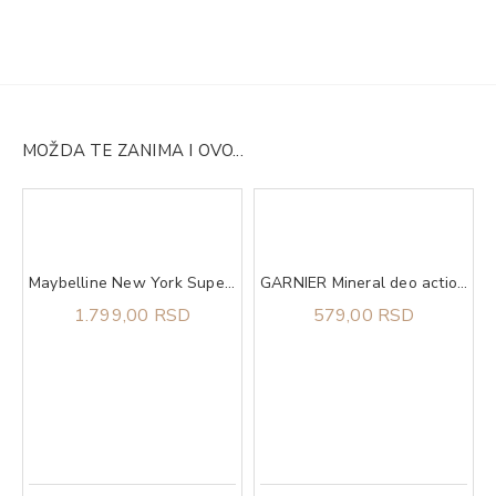
MOŽDA TE ZANIMA I OVO...
ning Butter
Maybelline New York Super Stay Lumi Matte tečni puder 140​
GARNIER Mineral deo action control thermic 72h sprej 150 ml
1.799,00 RSD
579,00 RSD