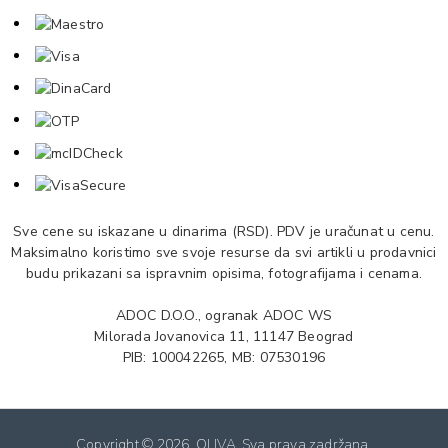
Sve cene su iskazane u dinarima (RSD). PDV je uračunat u cenu.
Maksimalno koristimo sve svoje resurse da svi artikli u prodavnici
budu prikazani sa ispravnim opisima, fotografijama i cenama.
ADOC D.O.O., ogranak ADOC WS
Milorada Jovanovica 11, 11147 Beograd
PIB: 100042265, MB: 07530196
Copyright ©
2026. OLIVA. Sva prava zadržana.