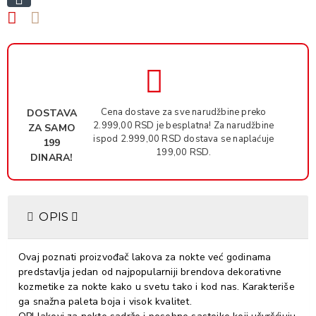
Cena dostave za sve narudžbine preko
DOSTAVA
2.999,00 RSD je besplatna! Za narudžbine
ZA SAMO
ispod 2.999,00 RSD dostava se naplaćuje
199
199,00 RSD.
DINARA!
OPIS
Ovaj poznati proizvođač lakova za nokte već godinama
predstavlja jedan od najpopularniji brendova dekorativne
kozmetike za nokte kako u svetu tako i kod nas. Karakteriše
ga snažna paleta boja i visok kvalitet.