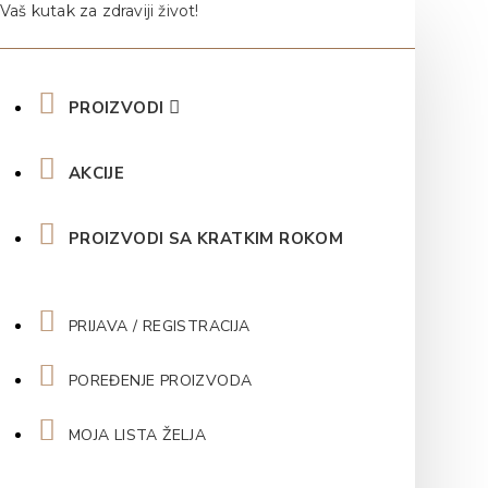
Vaš kutak za zdraviji život!
PROIZVODI
AKCIJE
PROIZVODI SA KRATKIM ROKOM
PRIJAVA / REGISTRACIJA
POREĐENJE PROIZVODA
MOJA LISTA ŽELJA