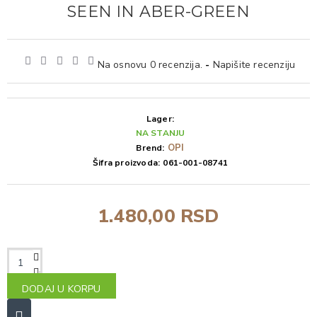
SEEN IN ABER-GREEN
Na osnovu 0 recenzija.
-
Napišite recenziju
Lager:
NA STANJU
OPI
Brend:
Šifra proizvoda:
061-001-08741
1.480,00 RSD
DODAJ U KORPU