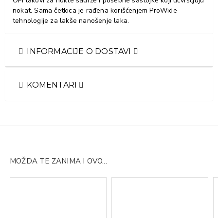
OPI lakovi za nokte sadrže i posebne sastojke koji učvršćjuju
nokat. Sama četkica je rađena korišćenjem ProWide
tehnologije za lakše nanošenje laka.
INFORMACIJE O DOSTAVI
KOMENTARI
MOŽDA TE ZANIMA I OVO...