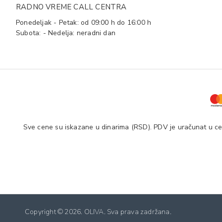
RADNO VREME CALL CENTRA
Ponedeljak - Petak: od 09:00 h do 16:00 h
Subota: - Nedelja: neradni dan
Sve cene su iskazane u dinarima (RSD). PDV je uračunat u cen
Copyright ©
2026. OLIVA. Sva prava zadržana.