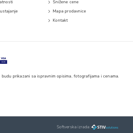
vatnosti
Snižene cene
ustajanje
Mapa prodavnice
e
Kontakt
 budu prikazani sa ispravnim opisima, fotografijama i cenama.
Softverska izrada: