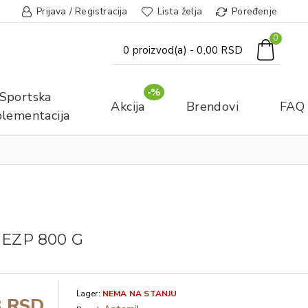
Prijava / Registracija
Lista želja
Poređenje
0
0 proizvod(a) - 0,00 RSD
-%
Sportska
Akcija
Brendovi
FAQ
lementacija
 EZP 800 G
Lager:
NEMA NA STANJU
3 RSD