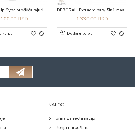
Biolage Scalp Sync pročišćavajući šampon 250 ml
DEBORAH Extraordinary 5in1 maskara
.100,00 RSD
1.330,00 RSD
u korpu
Dodaj u korpu
NALOG
aje
Forma za reklamaciju
anja
Istorija narudžbina