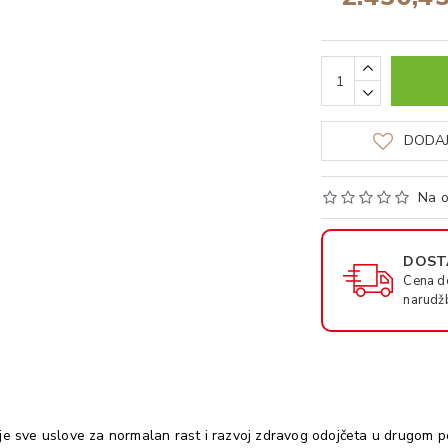
DODAJ
Na o
DOSTA
Cena d
narudž
sve uslove za normalan rast i razvoj zdravog odojčeta u drugom po