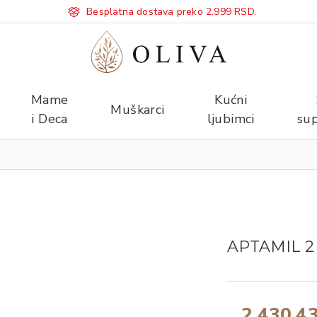
Besplatna dostava preko 2.999 RSD.
Mame
Kućni
Muškarci
i Deca
ljubimci
sup
APTAMIL 2
2.430,4