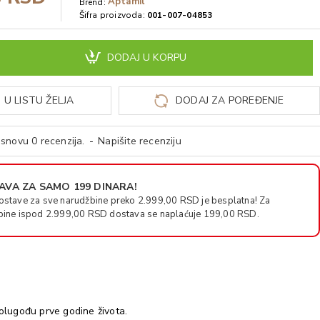
Aptamil
Brend:
Šifra proizvoda:
001-007-04853
DODAJ U KORPU
 U LISTU ŽELJA
DODAJ ZA POREĐENJE
snovu 0 recenzija.
-
Napišite recenziju
VA ZA SAMO 199 DINARA!
ostave za sve narudžbine preko 2.999,00 RSD je besplatna! Za
bine ispod 2.999,00 RSD dostava se naplaćuje 199,00 RSD.
lugođu prve godine života.