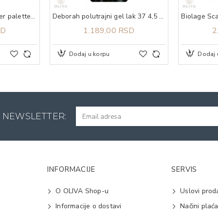
DEBORAH trio highlighter palette secrets of strobing
Deborah polutrajni gel lak 37 4,5 ml
SD
1.189,00 RSD
2
Dodaj u korpu
Dodaj 
A NEWSLETTER:
INFORMACIJE
SERVIS
O OLIVA Shop-u
Uslovi prod
Informacije o dostavi
Načini plać