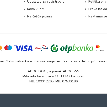
Uputstvo za registraciju
Politika pri
Kako kupiti
Pravo na od
Najčešća pitanja
Reklamacij
u. Maksimalno koristimo sve svoje resurse da svi artikli u prodavnici
ADOC D.O.O., ogranak ADOC WS
Milorada Jovanovica 11, 11147 Beograd
PIB: 100042265, MB: 07530196