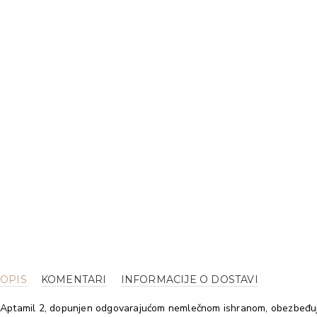
OPIS
KOMENTARI
INFORMACIJE O DOSTAVI
Aptamil 2, dopunjen odgovarajućom nemlečnom ishranom, obezbeđuje 