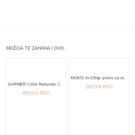
MOŽDA TE ZANIMA I OVO...
ong as Shell
MOKSI 4x100gr preliv za mačke kitten piletina u sosu
GARNIER Color Naturals Creme Boja za kosu SE CEN 111
282,98 RSD
499,00 RSD