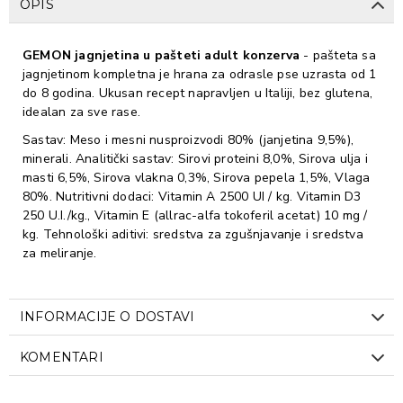
OPIS
GEMON jagnjetina u pašteti adult konzerva
- pašteta sa
jagnjetinom kompletna je hrana za odrasle pse uzrasta od 1
do 8 godina. Ukusan recept napravljen u Italiji, bez glutena,
idealan za sve rase.
Sastav: Meso i mesni nusproizvodi 80% (janjetina 9,5%),
minerali. Analitički sastav: Sirovi proteini 8,0%, Sirova ulja i
masti 6,5%, Sirova vlakna 0,3%, Sirova pepela 1,5%, Vlaga
80%. Nutritivni dodaci: Vitamin A 2500 UI / kg. Vitamin D3
250 U.I./kg., Vitamin E (allrac-alfa tokoferil acetat) 10 mg /
kg. Tehnološki aditivi: sredstva za zgušnjavanje i sredstva
za meliranje.
INFORMACIJE O DOSTAVI
KOMENTARI