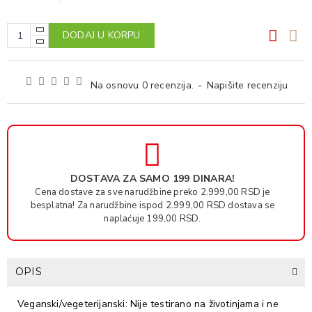
DODAJ U KORPU
Na osnovu 0 recenzija.
-
Napišite recenziju
DOSTAVA ZA SAMO 199 DINARA!
Cena dostave za sve narudžbine preko 2.999,00 RSD je
besplatna! Za narudžbine ispod 2.999,00 RSD dostava se
naplaćuje 199,00 RSD.
OPIS
Veganski/vegeterijanski: Nije testirano na životinjama i ne