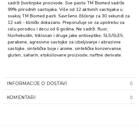
sadrži životinjske proizvode. Sve paste TM Biomed sadrže
99% prirodnih sastojaka. Više od 12 aktivnih sastojaka u
svakoj TM Biomed pasti. Savršeno čišćenje za 30 sekundi za
12 sati - klinički dokazano. Preporučuje se za upotrebu za
celu porodicu i decu od 6 godina. Ne sadrži: fluor,
hlorheksidin, triklosan i druge jake antiseptike, SLS/SLES,
parabene, agresivne sastojke za izbeljivanje i abrazivne
sastojke, sintetičke boje i arome, sintetičke konzervanse,
gluten, saharin, etoksilovane proizvode, naftne derivate.
INFORMACIJE O DOSTAVI
KOMENTARI