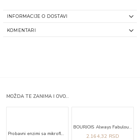
INFORMACIJE O DOSTAVI
KOMENTARI
MOŽDA TE ZANIMA I OVO...
l
BOURJOIS Always Fabulous Foundation 210
Probavni enzimi sa mikroflorom caps 50 TERRANOVA
2.164,32 RSD