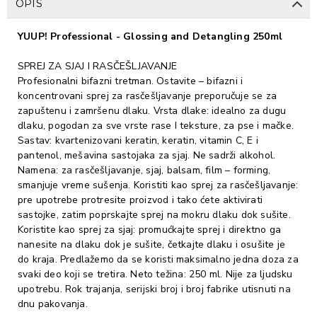
OPIS
YUUP! Professional - Glossing and Detangling 250ml
SPREJ ZA SJAJ I RASČEŠLJAVANJE
Profesionalni bifazni tretman. Ostavite – bifazni i
koncentrovani sprej za rasčešljavanje preporučuje se za
zapuštenu i zamršenu dlaku. Vrsta dlake: idealno za dugu
dlaku, pogodan za sve vrste rase I teksture, za pse i mačke.
Sastav: kvartenizovani keratin, keratin, vitamin C, E i
pantenol, mešavina sastojaka za sjaj. Ne sadrži alkohol.
Namena: za rasčešljavanje, sjaj, balsam, film – forming,
smanjuje vreme sušenja. Koristiti kao sprej za rasčešljavanje:
pre upotrebe protresite proizvod i tako ćete aktivirati
sastojke, zatim poprskajte sprej na mokru dlaku dok sušite.
Koristite kao sprej za sjaj: promućkajte sprej i direktno ga
nanesite na dlaku dok je sušite, četkajte dlaku i osušite je
do kraja. Predlažemo da se koristi maksimalno jedna doza za
svaki deo koji se tretira. Neto težina: 250 ml. Nije za ljudsku
upotrebu. Rok trajanja, serijski broj i broj fabrike utisnuti na
dnu pakovanja.