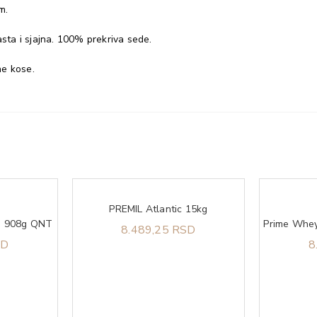
m.
asta i sjajna. 100% prekriva sede.
ne kose.
PREMIL Atlantic 15kg
te 908g QNT
8.489,25 RSD
SD
8