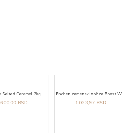
Prime Whey Salted Caramel 2kg QNT
Enchen zamenski nož za Boost White
.600,00 RSD
1.033,97 RSD