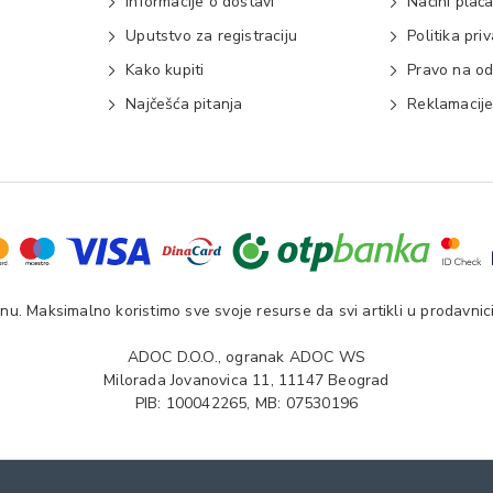
Informacije o dostavi
Načini plać
Uputstvo za registraciju
Politika pri
Kako kupiti
Pravo na od
Najčešća pitanja
Reklamacij
u. Maksimalno koristimo sve svoje resurse da svi artikli u prodavnici
ADOC D.O.O., ogranak ADOC WS
Milorada Jovanovica 11, 11147 Beograd
PIB: 100042265, MB: 07530196