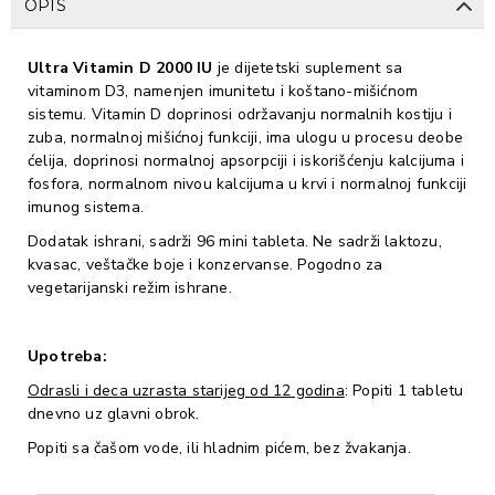
OPIS
Ultra Vitamin D 2000 IU
je
dijetetski suplement sa
vitaminom D3, namenjen imunitetu i koštano-mišićnom
sistemu. Vitamin D doprinosi održavanju normalnih kostiju i
zuba, normalnoj mišićnoj funkciji, ima ulogu u procesu deobe
ćelija, doprinosi normalnoj apsorpciji i iskorišćenju kalcijuma i
fosfora, normalnom nivou kalcijuma u krvi i normalnoj funkciji
imunog sistema.
Dodatak ishrani, sadrži
96 mini tableta. Ne sadrži laktozu,
kvasac, veštačke boje i konzervanse. Pogodno za
vegetarijanski režim ishrane.
Upotreba:
Odrasli i deca uzrasta starijeg od 12 godina
: Popiti 1 tabletu
dnevno uz glavni obrok.
Popiti sa čašom vode, ili hladnim pićem, bez žvakanja.