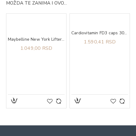
MOŽDA TE ZANIMA I OVO...
arats
Cardiovitamin FD3 caps 30 ABELA PHARM
Maybelline New York Lifter Gloss Honey'd sjaj za usne 029 toast​
1.590,41 RSD
1.049,00 RSD