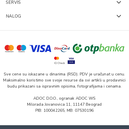
SERVIS
NALOG
Sve cene su iskazane u dinarima (RSD). PDV je uračunat u cenu.
Maksimalno koristimo sve svoje resurse da svi artikli u prodavnici
budu prikazani sa ispravnim opisima, fotografijama i cenama.
ADOC D.O.O., ogranak ADOC WS
Milorada Jovanovica 11, 11147 Beograd
PIB: 100042265, MB: 07530196