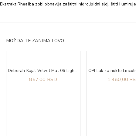
Ekstrakt Rhealba zobi obnavlja zaštitni hidrolipidni sloj, štiti i umi
MOŽDA TE ZANIMA I OVO...
Deborah Kajal Velvet Mat 06 Light Blue
857,00 RSD
1.480,00 R