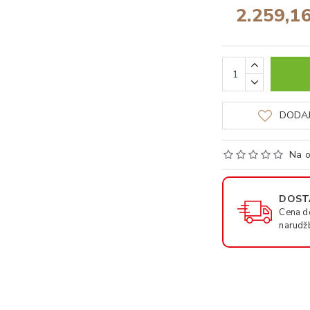
2.259,1
DODAJ
Na o
DOSTA
Cena d
narudž