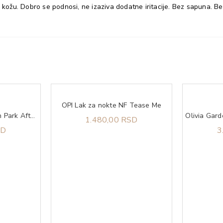
ruje kožu. Dobro se podnosi, ne izaziva dodatne iritacije. Bez sapuna.
OPI Lak za nokte NF Tease Me
OPI Lak za nokte Lincoln Park After Dark
1.480,00 RSD
SD
3