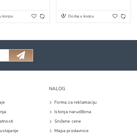
u korpu
Dodaj u korpu
NALOG
aje
Forma za reklamaciju
anja
Istorija narudžbina
vatnosti
Snižene cene
ustajanje
Mapa prodavnice