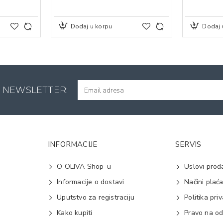
Dodaj u korpu
Dodaj 
A NEWSLETTER:
INFORMACIJE
SERVIS
O OLIVA Shop-u
Uslovi prod
Informacije o dostavi
Načini plać
Uputstvo za registraciju
Politika pri
Kako kupiti
Pravo na od