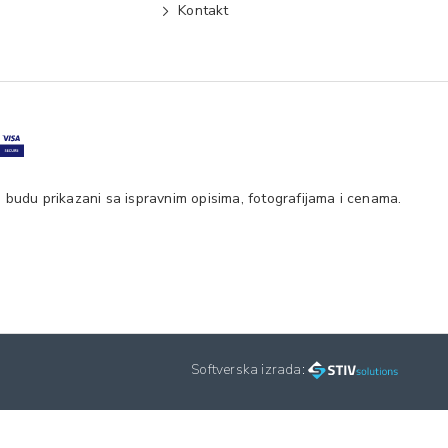
e
Kontakt
 budu prikazani sa ispravnim opisima, fotografijama i cenama.
Softverska izrada: