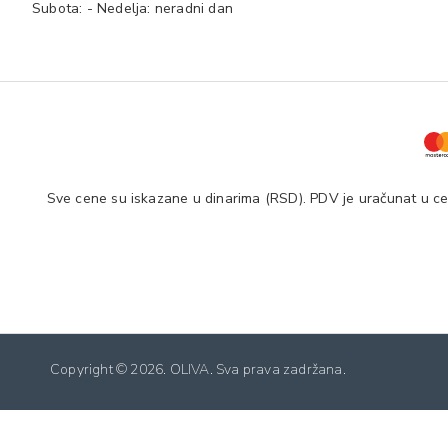
Subota: - Nedelja: neradni dan
Sve cene su iskazane u dinarima (RSD). PDV je uračunat u cen
Copyright ©
2026. OLIVA. Sva prava zadržana.