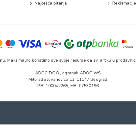
Najčešća pitanja
Reklamacij
u. Maksimalno koristimo sve svoje resurse da svi artikli u prodavnici
ADOC D.O.O., ogranak ADOC WS
Milorada Jovanovica 11, 11147 Beograd
PIB: 100042265, MB: 07530196