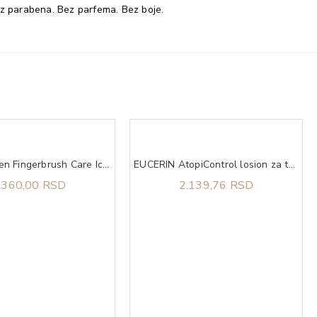
 Bez parabena. Bez parfema. Bez boje.
Olivia Garden Fingerbrush Care Iconic Boar&Nylon Pastel Pink L
EUCERIN AtopiControl losion za telo 250ml
.360,00 RSD
2.139,76 RSD