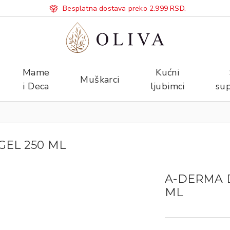
Besplatna dostava preko 2.999 RSD.
Mame
Kućni
Muškarci
i Deca
ljubimci
sup
EL 250 ML
A-DERMA 
ML