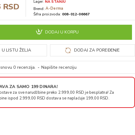
Lager:
NA STANJU
6 RSD
A-Derma
Brend:
Šifra proizvoda:
008-012-06667
DODAJ U KORPU
 U LISTU ŽELJA
DODAJ ZA POREĐENJE
snovu 0 recenzija.
-
Napišite recenziju
VA ZA SAMO 199 DINARA!
ostave za sve narudžbine preko 2.999,00 RSD je besplatna! Za
bine ispod 2.999,00 RSD dostava se naplaćuje 199,00 RSD.