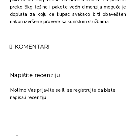
preko 5kg težine i pakete većih dimenzija moguća je
doplata za koju će kupac svakako biti obavešten
nakon izvršene provere sa kurirskim službama.
KOMENTARI
Napišite recenziju
Molimo Vas
prijavite se
ili se
registrujte
da biste
napisali recenziju.