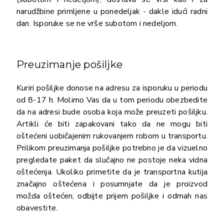
narudžbine primljene u ponedeljak - dakle idući radni
dan. Isporuke se ne vrše subotom i nedeljom.
Preuzimanje pošiljke
Kuriri pošiljke donose na adresu za isporuku u periodu
od 8-17 h. Molimo Vas da u tom periodu obezbedite
da na adresi bude osoba koja može preuzeti pošiljku.
Artikli će biti zapakovani tako da ne mogu biti
oštećeni uobičajenim rukovanjem robom u transportu.
Prilikom preuzimanja pošiljke potrebno je da vizuelno
pregledate paket da slučajno ne postoje neka vidna
oštećenja. Ukoliko primetite da je transportna kutija
značajno oštećena i posumnjate da je proizvod
možda oštećen, odbijte prijem pošiljke i odmah nas
obavestite.