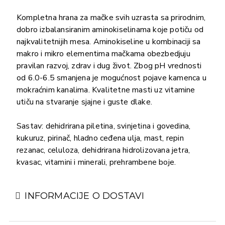
Kompletna hrana za mačke svih uzrasta sa prirodnim,
dobro izbalansiranim aminokiselinama koje potiču od
najkvalitetnijih mesa. Aminokiseline u kombinaciji sa
makro i mikro elementima mačkama obezbedjuju
pravilan razvoj, zdrav i dug život. Zbog pH vrednosti
od 6.0-6.5 smanjena je mogućnost pojave kamenca u
mokraćnim kanalima. Kvalitetne masti uz vitamine
utiču na stvaranje sjajne i guste dlake.
Sastav: dehidrirana piletina, svinjetina i govedina,
kukuruz, pirinač, hladno ceđena ulja, mast, repin
rezanac, celuloza, dehidrirana hidrolizovana jetra,
kvasac, vitamini i minerali, prehrambene boje.
INFORMACIJE O DOSTAVI