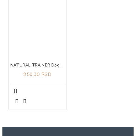
NATURAL TRAINER Dog sa svežom piletinom za štence i mlade pse malih rasa 800g
959,30 RSD