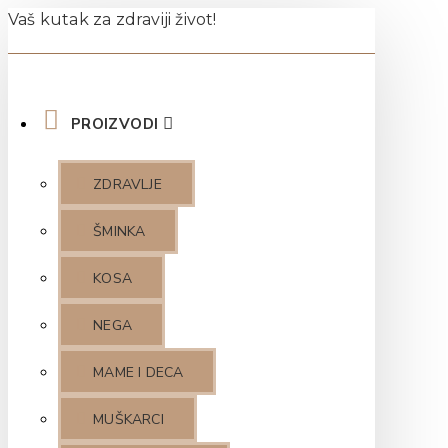
Vaš kutak za zdraviji život!
PROIZVODI
ZDRAVLJE
ŠMINKA
KOSA
NEGA
MAME I DECA
MUŠKARCI