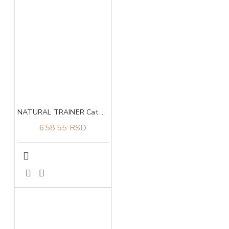
NATURAL TRAINER Cat urinary piletina za odrasle mačke 300g
658,55 RSD