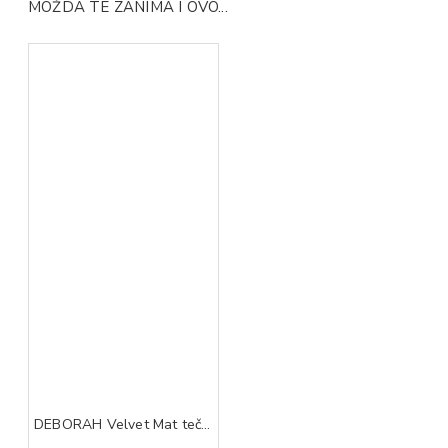
MOŽDA TE ZANIMA I OVO...
DEBORAH Velvet Mat tečni ruž za usne 06