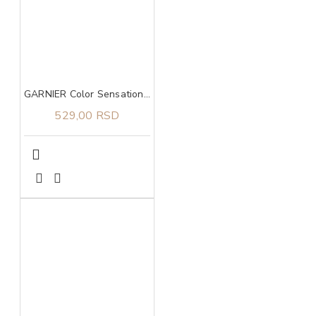
GARNIER Color Sensation boja za kosu 7.0 Delicate opal blond
529,00 RSD