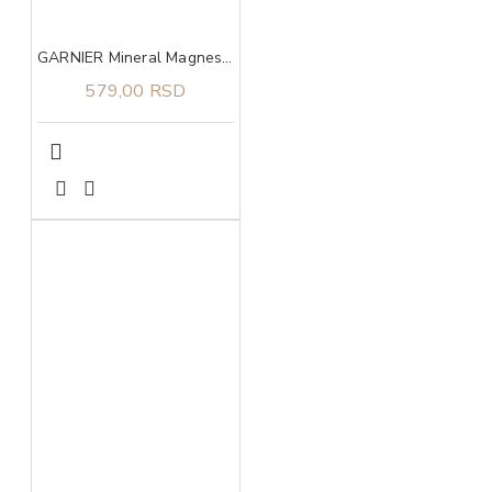
GARNIER Mineral Magnesium Ultra dry roll on dezodorans 50ml
579,00 RSD