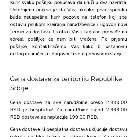
Kurir svaku pošiljku pokušava da uruči u dva navrata.
Uobičajena praksa je da Vas, ukoliko prva isporuka
bude neuspešna, kurir pozove na telefon koji ste
ostavili prilikom kreiranja narudžbenice i ugovori novi
termin za dostavu. Ukoliko Vas i tada ne pronađe na
adresi, pošiljka će nam biti vraćena. Po prijemu
pošiljke, kontaktiraćemo Vas kako bi ustanovili
razlog neuručenja i dogovoriti se o ponovnom slanju.
Cena dostave za teritoriju Republike
Srbije
Cena dostave za sve narudžbine preko 2.999,00
RSD je besplatna! Za narudžbine ispod 2.999,00
RSD dostava se naplaćuje 199,00 RSD.
Cena dostave ili besplatna dostava uključuje dostavu
paketa do 5kg težine na adresu kupca. Za pakete