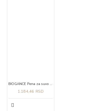
BIOGANCE Pena za suvo pranje kod pasa No Rinse Foamer Dog 200ml
1.184,46 RSD