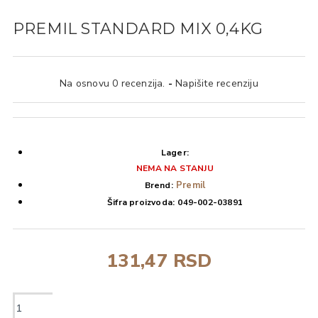
PREMIL STANDARD MIX 0,4KG
Na osnovu 0 recenzija.
-
Napišite recenziju
Lager:
NEMA NA STANJU
Premil
Brend:
Šifra proizvoda:
049-002-03891
131,47 RSD