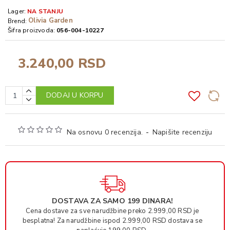
Lager:
NA STANJU
Olivia Garden
Brend:
Šifra proizvoda:
056-004-10227
3.240,00 RSD
DODAJ U KORPU
Na osnovu 0 recenzija.
-
Napišite recenziju
DOSTAVA ZA SAMO 199 DINARA!
Cena dostave za sve narudžbine preko 2.999,00 RSD je
besplatna! Za narudžbine ispod 2.999,00 RSD dostava se