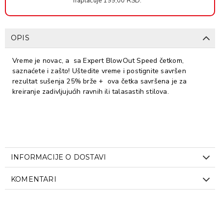
naplaćuje 199,00 RSD.
OPIS
Vreme je novac, a sa Expert BlowOut Speed četkom,
saznaćete i zašto! Uštedite vreme i postignite savršen
rezultat sušenja 25% brže + ova četka savršena je za
kreiranje zadivljujućih ravnih ili talasastih stilova.
INFORMACIJE O DOSTAVI
KOMENTARI