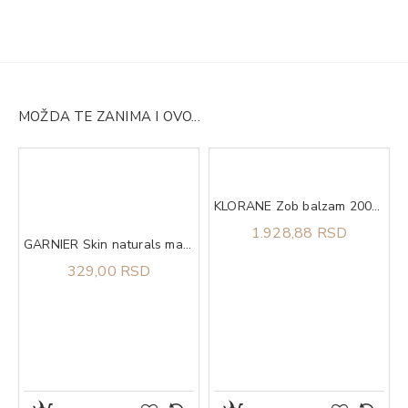
MOŽDA TE ZANIMA I OVO...
KLORANE Zob balzam 200ml
1.928,88 RSD
GARNIER Skin naturals maska u maramici sa sadržajem ampule vitamin C za umornu kožu 15g
329,00 RSD