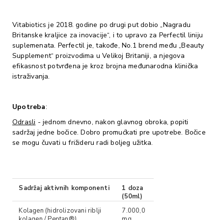
Vitabiotics je 2018. godine po drugi put dobio „Nagradu
Britanske kraljice za inovacije“, i to upravo za Perfectil liniju
suplemenata. Perfectil je, takođe, No.1 brend među „Beauty
Supplement“ proizvodima u Velikoj Britaniji, a njegova
efikasnost potvrđena je kroz brojna međunarodna klinička
istraživanja.
Upotreba
:
Odrasli
- jednom dnevno, nakon glavnog obroka, popiti
sadržaj jedne bočice. Dobro promućkati pre upotrebe. Bočice
se mogu čuvati u frižideru radi boljeg užitka.
Sadržaj aktivnih komponenti
1 doza
(50ml)
Kolagen (hidrolizovani riblji
7.000,0
kolagen / Peptan®)
mg