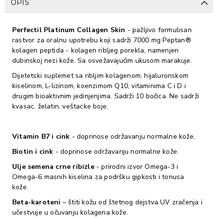
OPIS
Perfectil Platinum Collagen Skin
- pažljivo formulisan
rastvor za oralnu upotrebu koji sadrži 7000 mg Peptan®
kolagen peptida - kolagen ribljeg porekla, namenjen
dubinskoj nezi kože. Sa osvežavajućim ukusom marakuje.
Dijetetski suplemet sa ribljim kolagenom, hijaluronskom
kiselinom, L-lizinom, koenzimom Q10, vitaminima C i D i
drugim bioaktivnim jedinjenjima. Sadrži 10 bočica. Ne sadrži
kvasac, želatin, veštacke boje.
Vitamin B7 i cink
- doprinose održavanju normalne kože.
Biotin i cink
- doprinose održavanju normalne kože.
Ulje semena crne ribizle
- prirodni izvor Omega-3 i
Omega-6 masnih kiselina za podršku gipkosti i tonusa
kože.
Beta-karoteni
– štiti kožu od štetnog dejstva UV zračenja i
učestvuje u očuvanju kolagena kože.