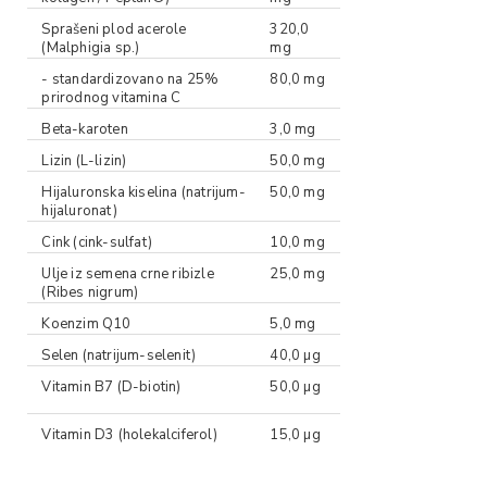
Sprašeni plod acerole
320,0
(Malphigia sp.)
mg
- standardizovano na 25%
80,0 mg
prirodnog vitamina C
Beta-karoten
3,0 mg
Lizin (L-lizin)
50,0 mg
Hijaluronska kiselina (natrijum-
50,0 mg
hijaluronat)
Cink (cink-sulfat)
10,0 mg
Ulje iz semena crne ribizle
25,0 mg
(Ribes nigrum)
Koenzim Q10
5,0 mg
Selen (natrijum-selenit)
40,0 µg
Vitamin B7 (D-biotin)
50,0 µg
Vitamin D3 (holekalciferol)
15,0 µg