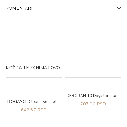
KOMENTARI
MOŽDA TE ZANIMA I OVO...
DEBORAH 10 Days long lak za nokte 882
BIOGANCE Clean Eyes Lotion 100ml, Losion za čišćenje predela oko očiju
707,00 RSD
642,67 RSD