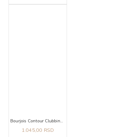
Bourjois Contour Clubbing 24h vodootporna 46 olovka za oči
1.045,00 RSD