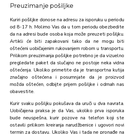
Preuzimanje pošiljke
Kuriri pošiljke donose na adresu za isporuku u periodu
od 8-17 h. Molimo Vas da u tom periodu obezbedite
da na adresi bude osoba koja može preuzeti pošiljku.
Artikli će biti zapakovani tako da ne mogu biti
oštećeni uobičajenim rukovanjem robom u transportu.
Prilikom preuzimanja pošiljke potrebno je da vizuelno
pregledate paket da slučajno ne postoje neka vidna
oštećenja. Ukoliko primetite da je transportna kutija
značajno oštećena i posumnjate da je proizvod
možda oštećen, odbijte prijem pošiljke i odmah nas
obavestite.
Kurir svaku pošiljku pokušava da uruči u dva navrata.
Uobičajena praksa je da Vas, ukoliko prva isporuka
bude neuspešna, kurir pozove na telefon koji ste
ostavili prilikom kreiranja narudžbenice i ugovori novi
termin za dostavu. Ukoliko Vas i tada ne pronađe na