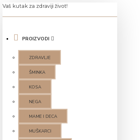
Vaš kutak za zdraviji život!
PROIZVODI
ZDRAVLJE
ŠMINKA
KOSA
NEGA
MAME I DECA
MUŠKARCI