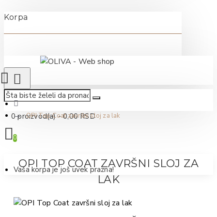
Korpa
0 proizvod(a) - 0,00 RSD
OPI Top Coat završni sloj za lak
0
OPI TOP COAT ZAVRŠNI SLOJ ZA
Vaša korpa je još uvek prazna!
LAK