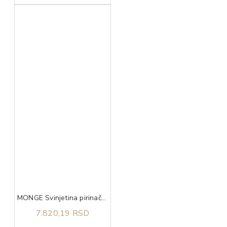
MONGE Svinjetina pirinač i krompir za sve rase adult 12kg
7.820,19 RSD