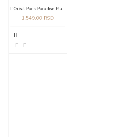
L'Oréal Paris Paradise Plump Ambition Ulje Za Usne 641 Latte Glace
1.549,00 RSD