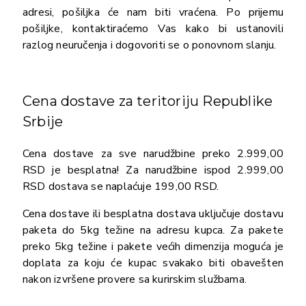
adresi, pošiljka će nam biti vraćena. Po prijemu
pošiljke, kontaktiraćemo Vas kako bi ustanovili
razlog neuručenja i dogovoriti se o ponovnom slanju.
Cena dostave za teritoriju Republike
Srbije
Cena dostave za sve narudžbine preko 2.999,00
RSD je besplatna! Za narudžbine ispod 2.999,00
RSD dostava se naplaćuje 199,00 RSD.
Cena dostave ili besplatna dostava uključuje dostavu
paketa do 5kg težine na adresu kupca. Za pakete
preko 5kg težine i pakete većih dimenzija moguća je
doplata za koju će kupac svakako biti obavešten
nakon izvršene provere sa kurirskim službama.