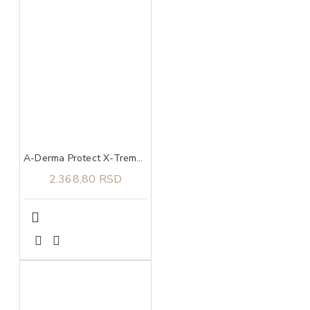
A-Derma Protect X-Treme stik za zaštitu osetljive kože SPF 50+ 8 g
2.368,80 RSD