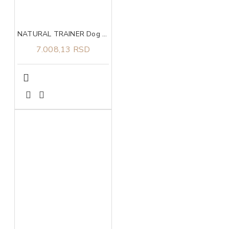
NATURAL TRAINER Dog sa svežom piletinom za štence velikih rasa 12kg
7.008,13 RSD