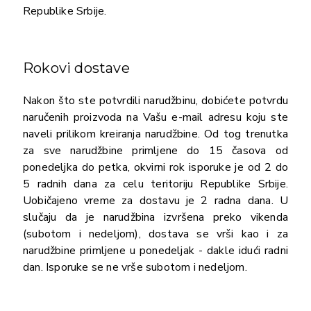
Republike Srbije.
Rokovi dostave
Nakon što ste potvrdili narudžbinu, dobićete potvrdu
naručenih proizvoda na Vašu e-mail adresu koju ste
naveli prilikom kreiranja narudžbine. Od tog trenutka
za sve narudžbine primljene do 15 časova od
ponedeljka do petka, okvirni rok isporuke je od 2 do
5 radnih dana za celu teritoriju Republike Srbije.
Uobičajeno vreme za dostavu je 2 radna dana. U
slučaju da je narudžbina izvršena preko vikenda
(subotom i nedeljom), dostava se vrši kao i za
narudžbine primljene u ponedeljak - dakle idući radni
dan. Isporuke se ne vrše subotom i nedeljom.