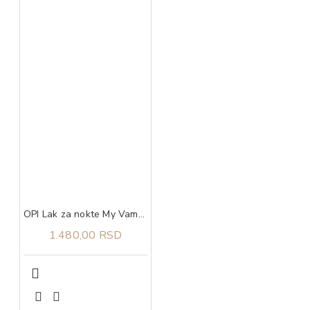
OPI Lak za nokte My Vampire is Buff
1.480,00 RSD