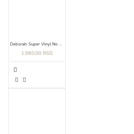
Deborah Super Vinyl No Transfer ruž za usne 06 Winery
1.980,00 RSD