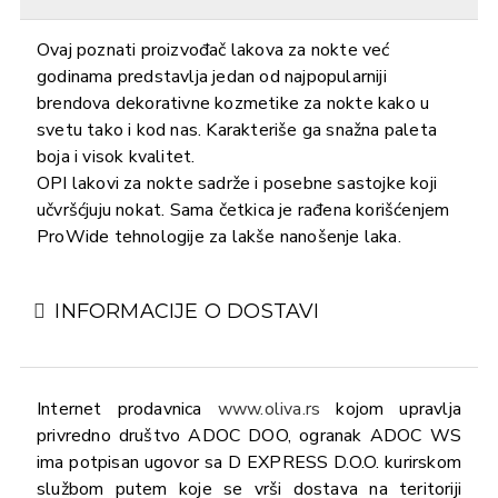
Ovaj poznati proizvođač lakova za nokte već
godinama predstavlja jedan od najpopularniji
brendova dekorativne kozmetike za nokte kako u
svetu tako i kod nas. Karakteriše ga snažna paleta
boja i visok kvalitet.
OPI lakovi za nokte sadrže i posebne sastojke koji
učvršćjuju nokat. Sama četkica je rađena korišćenjem
ProWide tehnologije za lakše nanošenje laka.
INFORMACIJE O DOSTAVI
Internet prodavnica
www.oliva.rs
kojom upravlja
privredno društvo ADOC DOO, ogranak ADOC WS
ima potpisan ugovor sa D EXPRESS D.O.O. kurirskom
službom putem koje se vrši dostava na teritoriji