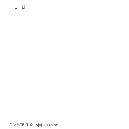
DIVAGE Ruž i sjaj za usne good vibes hypnotic fucsia 03