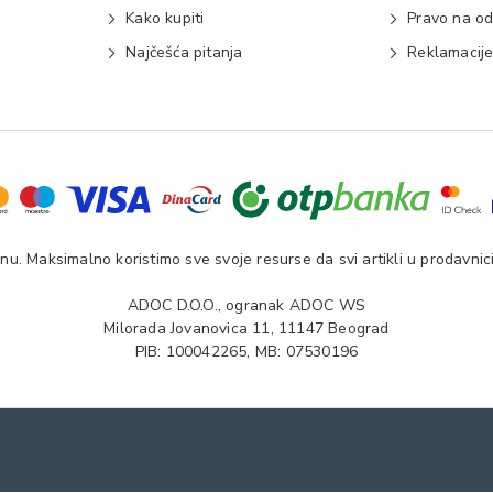
Kako kupiti
Pravo na od
Najčešća pitanja
Reklamacij
u. Maksimalno koristimo sve svoje resurse da svi artikli u prodavnici
ADOC D.O.O., ogranak ADOC WS
Milorada Jovanovica 11, 11147 Beograd
PIB: 100042265, MB: 07530196