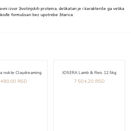
i izvor životinjskih proteina, delikatan je i karakteriše ga velika
takođe formulisan bez upotrebe žitarica.
za nokte Claydreaming
JOSERA Lamb & Reis 12.5kg
.480,00 RSD
7.504,20 RSD