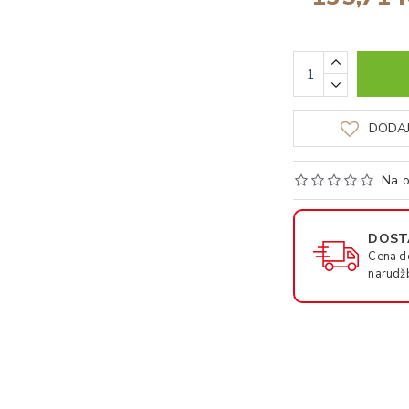
DODAJ
Na o
DOSTA
Cena d
narudž