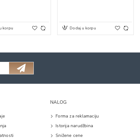
u korpu
Dodaj u korpu
NALOG
aje
Forma za reklamaciju
anja
Istorija narudžbina
vatnosti
Snižene cene