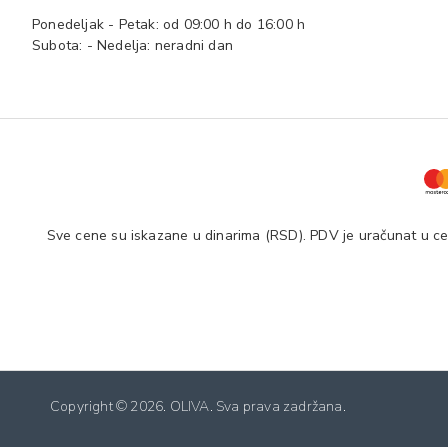
Ponedeljak - Petak: od 09:00 h do 16:00 h
Subota: - Nedelja: neradni dan
Sve cene su iskazane u dinarima (RSD). PDV je uračunat u cen
Copyright ©
2026. OLIVA. Sva prava zadržana.