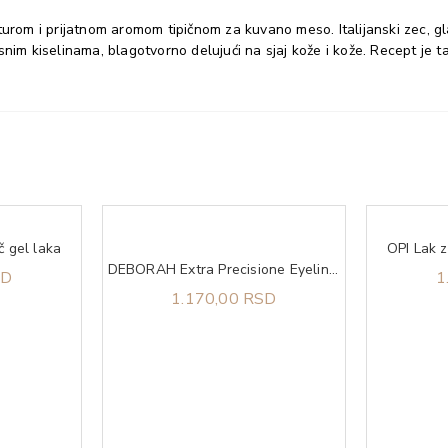
urom i prijatnom aromom tipičnom za kuvano meso. Italijanski zec, glavn
nim kiselinama, blagotvorno delujući na sjaj kože i kože. Recept je 
č gel laka
OPI Lak 
DEBORAH Extra Precisione Eyeliner black
SD
1
1.170,00 RSD