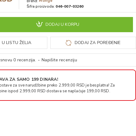
Monge
Brend:
Šifra proizvoda:
046-007-03260
DODAJ U KORPU
 U LISTU ŽELJA
DODAJ ZA POREĐENJE
snovu 0 recenzija.
-
Napišite recenziju
VA ZA SAMO 199 DINARA!
ostave za sve narudžbine preko 2.999,00 RSD je besplatna! Za
bine ispod 2.999,00 RSD dostava se naplaćuje 199,00 RSD.