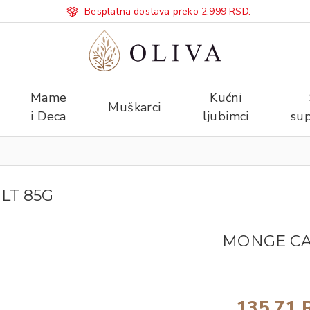
Besplatna dostava preko 2.999 RSD.
Mame
Kućni
Muškarci
i Deca
ljubimci
sup
LT 85G
MONGE CAT
135,71 