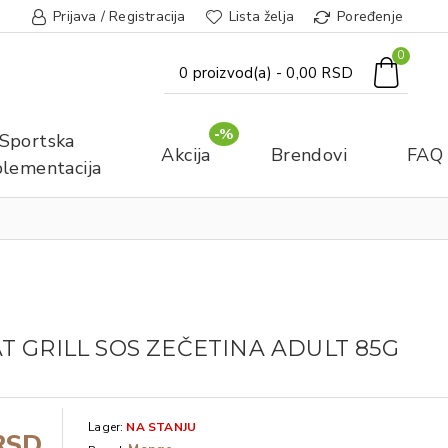
Prijava / Registracija
Lista želja
Poređenje
0
0 proizvod(a) - 0,00 RSD
-%
Sportska
Akcija
Brendovi
FAQ
lementacija
 GRILL SOS ZEČETINA ADULT 85G
Lager:
NA STANJU
RSD