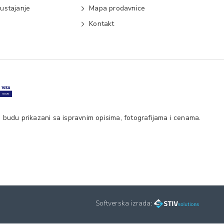
ustajanje
Mapa prodavnice
e
Kontakt
 budu prikazani sa ispravnim opisima, fotografijama i cenama.
Softverska izrada: