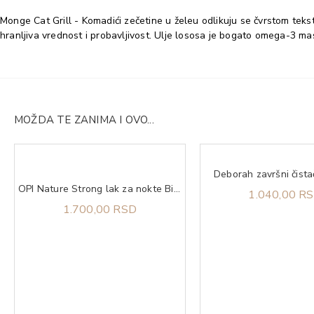
Monge Cat Grill - Komadići zečetine u želeu odlikuju se čvrstom tekst
hranljiva vrednost i probavljivost. Ulje lososa je bogato omega-3 mas
MOŽDA TE ZANIMA I OVO...
Deborah završni čista
OPI Nature Strong lak za nokte Big Bluetiful Planet
1.040,00 R
1.700,00 RSD