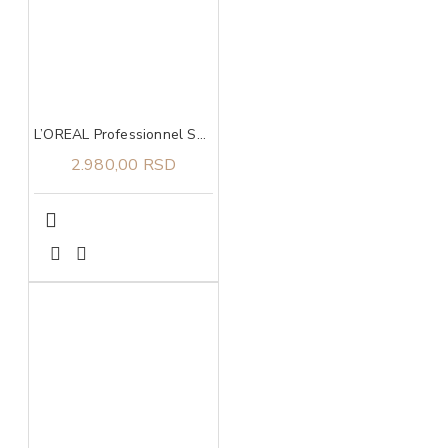
L’OREAL Professionnel Serie Expert Metal Detox maska 250ml
2.980,00 RSD