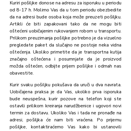
Kuriri pošiljke donose na adresu za isporuku u periodu
od 8-17 h. Molimo Vas da u tom periodu obezbedite
da na adresi bude osoba koja može preuzeti pošiljku.
Artikli će biti zapakovani tako da ne mogu biti
oštećeni uobičajenim rukovanjem robom u transportu.
Prilikom preuzimanja pošiljke potrebno je da vizuelno
pregledate paket da slučajno ne postoje neka vidna
oštećenja. Ukoliko primetite da je transportna kutija
značajno oštećena i posumnjate da je proizvod
možda oštećen, odbijte prijem pošiljke i odmah nas
obavestite.
Kurir svaku pošiljku pokušava da uruči u dva navrata.
Uobičajena praksa je da Vas, ukoliko prva isporuka
bude neuspešna, kurir pozove na telefon koji ste
ostavili prilikom kreiranja narudžbenice i ugovori novi
termin za dostavu. Ukoliko Vas i tada ne pronađe na
adresi, pošiljka će nam biti vraćena. Po prijemu
pošiljke, kontaktiraćemo Vas kako bi ustanovili