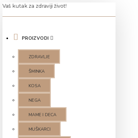
Vaš kutak za zdraviji život!
PROIZVODI
ZDRAVLJE
ŠMINKA
KOSA
NEGA
MAME I DECA
MUŠKARCI