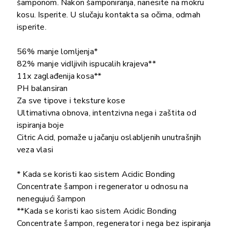
šamponom. Nakon šamponiranja, nanesite na mokru
kosu. Isperite. U slučaju kontakta sa očima, odmah
isperite.
56% manje lomljenja*
82% manje vidljivih ispucalih krajeva**
11x zaglađenija kosa**
PH balansiran
Za sve tipove i teksture kose
Ultimativna obnova, intentzivna nega i zaštita od
ispiranja boje
Citric Acid, pomaže u jačanju oslabljenih unutrašnjih
veza vlasi
* Kada se koristi kao sistem Acidic Bonding
Concentrate šampon i regenerator u odnosu na
nenegujući šampon
**Kada se koristi kao sistem Acidic Bonding
Concentrate šampon, regenerator i nega bez ispiranja