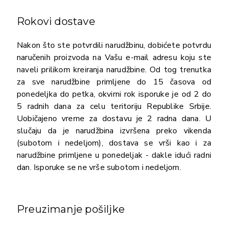
Rokovi dostave
Nakon što ste potvrdili narudžbinu, dobićete potvrdu
naručenih proizvoda na Vašu e-mail adresu koju ste
naveli prilikom kreiranja narudžbine. Od tog trenutka
za sve narudžbine primljene do 15 časova od
ponedeljka do petka, okvirni rok isporuke je od 2 do
5 radnih dana za celu teritoriju Republike Srbije.
Uobičajeno vreme za dostavu je 2 radna dana. U
slučaju da je narudžbina izvršena preko vikenda
(subotom i nedeljom), dostava se vrši kao i za
narudžbine primljene u ponedeljak - dakle idući radni
dan. Isporuke se ne vrše subotom i nedeljom.
Preuzimanje pošiljke