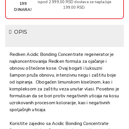
ispod 2.999,00 RSD dostava se naplaćuje
199
199,00 RSD.
DINARA!
OPIS
Redken Acidic Bonding Concentrate regenerator je
najkoncentrovanija Redken formula za ojačanje i
obnovu oštećene kose. Ovaj bogati i luksuzni
šampon pruža obnovu, intenzivnu negu i zaštitu boje
od ispiranja. Obogaćen limunskom kiselinom, kao i
kompleksom za zaštitu veza unutar vlasi. Posebno je
formulisan da se bori protiv negativnih uticaja na kosu
uzrokovanih procesom koloracije, kao i negativnih
spoljašnjih uticaja.
Koristite zajedno sa Acidic Bonding Concentrate