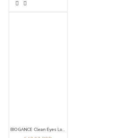
BIOGANCE Clean Eyes Lotion 100ml, Losion za čišćenje predela oko očiju