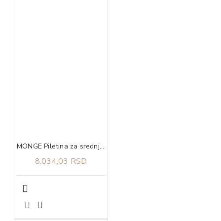
MONGE Piletina za srednje rase puppy 12kg
8.034,03 RSD