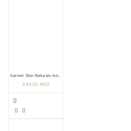
Garnier Skin Naturals micelarna voda za osetljivu kožu 400 ml
699,00 RSD