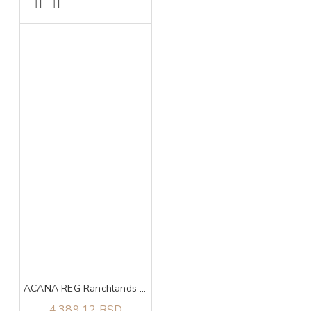
ACANA REG Ranchlands 2kg
4.389,12 RSD