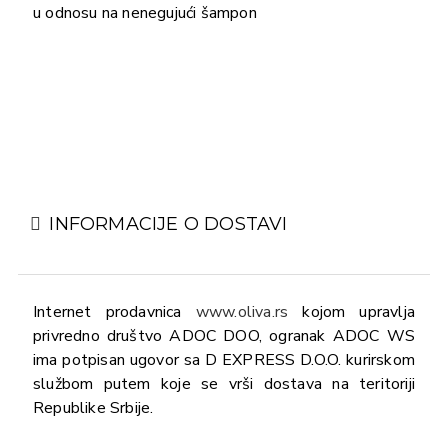
u odnosu na nenegujući šampon
INFORMACIJE O DOSTAVI
Internet prodavnica
www.oliva.rs
kojom upravlja
privredno društvo ADOC DOO, ogranak ADOC WS
ima potpisan ugovor sa D EXPRESS D.O.O. kurirskom
službom putem koje se vrši dostava na teritoriji
Republike Srbije.