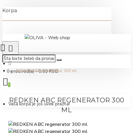
Korpa
0 proizvod(a) - 0,00 RSD
REDKEN ABC regenerator 300 ml
0
REDKEN ABC REGENERATOR 300
Vaša korpa je još uvek prazna!
ML