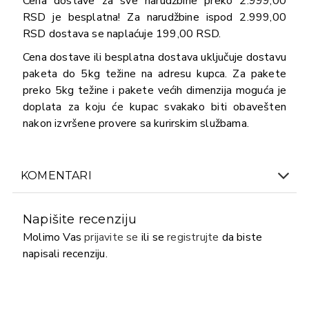
Cena dostave za sve narudžbine preko 2.999,00
RSD je besplatna! Za narudžbine ispod 2.999,00
RSD dostava se naplaćuje 199,00 RSD.
Cena dostave ili besplatna dostava uključuje dostavu
paketa do 5kg težine na adresu kupca. Za pakete
preko 5kg težine i pakete većih dimenzija moguća je
doplata za koju će kupac svakako biti obavešten
nakon izvršene provere sa kurirskim službama.
KOMENTARI
Napišite recenziju
Molimo Vas
prijavite se
ili se
registrujte
da biste
napisali recenziju.