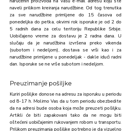
naručenih proizvoda na Vašu e-mail adresu koju ste
naveli prilikom kreiranja narudžbine. Od tog trenutka
za sve narudžbine primljene do 15 časova od
ponedeljka do petka, okvirni rok isporuke je od 2 do
5 radnih dana za celu teritoriju Republike Srbije.
Uobičajeno vreme za dostavu je 2 radna dana. U
slučaju da je narudžbina izvršena preko vikenda
(subotom i nedeljom), dostava se vrši kao i za
narudžbine primljene u ponedeljak - dakle idući radni
dan. Isporuke se ne vrše subotom i nedeljom.
Preuzimanje pošiljke
Kuriri pošiljke donose na adresu za isporuku u periodu
od 8-17 h. Molimo Vas da u tom periodu obezbedite
da na adresi bude osoba koja može preuzeti pošiljku.
Artikli će biti zapakovani tako da ne mogu biti
oštećeni uobičajenim rukovanjem robom u transportu.
Prilikom preuzimanja pošiljke potrebno je da vizuelno