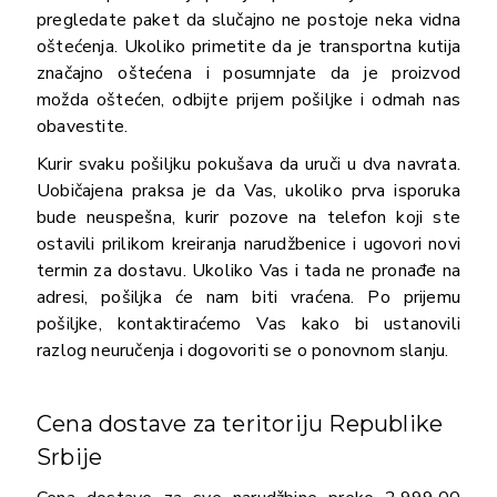
pregledate paket da slučajno ne postoje neka vidna
oštećenja. Ukoliko primetite da je transportna kutija
značajno oštećena i posumnjate da je proizvod
možda oštećen, odbijte prijem pošiljke i odmah nas
obavestite.
Kurir svaku pošiljku pokušava da uruči u dva navrata.
Uobičajena praksa je da Vas, ukoliko prva isporuka
bude neuspešna, kurir pozove na telefon koji ste
ostavili prilikom kreiranja narudžbenice i ugovori novi
termin za dostavu. Ukoliko Vas i tada ne pronađe na
adresi, pošiljka će nam biti vraćena. Po prijemu
pošiljke, kontaktiraćemo Vas kako bi ustanovili
razlog neuručenja i dogovoriti se o ponovnom slanju.
Cena dostave za teritoriju Republike
Srbije