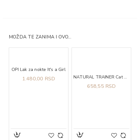
MOŽDA TE ZANIMA I OVO...
ACANA CL Wild Coast 14,5 kg
OPI Lak za nokte It's a Girl
NATURAL TRAINER Cat urinary piletina za odrasle mačke 300g
1.480,00 RSD
658,55 RSD