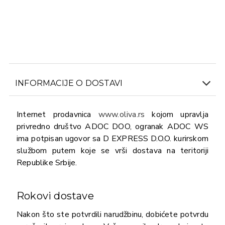
INFORMACIJE O DOSTAVI
Internet prodavnica
www.oliva.rs
kojom upravlja
privredno društvo ADOC DOO, ogranak ADOC WS
ima potpisan ugovor sa D EXPRESS D.O.O. kurirskom
službom putem koje se vrši dostava na teritoriji
Republike Srbije.
Rokovi dostave
Nakon što ste potvrdili narudžbinu, dobićete potvrdu