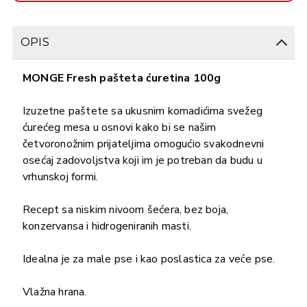
OPIS
MONGE Fresh pašteta ćuretina 100g
Izuzetne paštete sa ukusnim komadićima svežeg
ćurećeg mesa u osnovi kako bi se našim
četvoronožnim prijateljima omogućio svakodnevni
osećaj zadovoljstva koji im je potreban da budu u
vrhunskoj formi.
Recept sa niskim nivoom šećera, bez boja,
konzervansa i hidrogeniranih masti.
Idealna je za male pse i kao poslastica za veće pse.
Vlažna hrana.