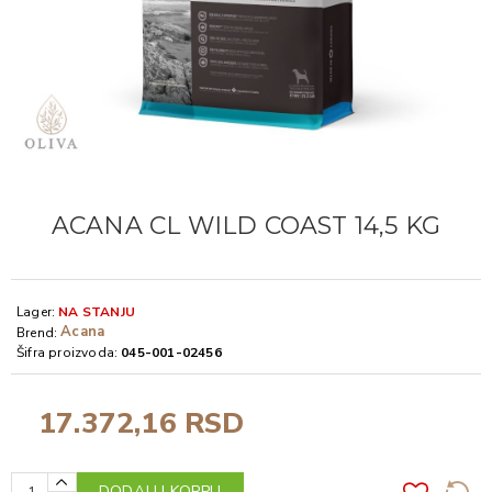
ACANA CL WILD COAST 14,5 KG
Lager:
NA STANJU
Acana
Brend:
Šifra proizvoda:
045-001-02456
17.372,16 RSD
DODAJ U KORPU