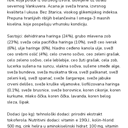
ribe, koja potiče iz održivog izvora, ulovljene uz obalu
severnog Vankuvera. Acana je sveža hrana, izvrsnog
kvaliteta I ukusa. Bez žitarica, visokog glikemijskog indeksa.
Prepuna hranljivih ribljih belančevina I omega-3 masnih
kiselina, koje pospešuju vrhunsku kondiciju.
Sastojci: dehidrirana haringa (24%), grubo mlevena zob
(23%), sveža cela pacifička haringa (10%), svežI ceo iverak
(6%), ulje haringe (6%), hladno ceđeno kanola ulje, svežI
ceo srebrni oslić (4%), celo crveno sočivo, ceo zeleni grašak,
celo zeleno sočivo, cele leblebije, ceo žuti grašak, cela zob,
lucerka sušena na suncu, vlakna sočiva, sušene smeđe alge,
sveža bundeva, sveža muskatna tikva, svežI paškanat, svežI
zeleni kelj, svežI spanać, sveže šargarepe, sveže jabuke
crveni delišes, sveže kruške viljamovke, liofilizovana haringa
(0,1%), sveže brusnice, sveže borovnice, koren cikorije, koren
kurkume, mleko čička, koren čička, lavanda, koren belog
sleza, šipak.
Dodaci (po kg): tehnološki dodaci: prirodni ekstrakt
tokoferola. Nutritivni dodaci: vitamin e 190i.J., kolin-hlorid:
500 mg, cink helira u aminokiselinski hidrat: 100 mg, vitamin