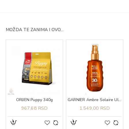
MOŽDA TE ZANIMA I OVO...
kte 904
ORIJEN Puppy 340g
GARNIER Ambre Solaire Ulje u spreju za zaštitu od sunca SPF 30 150ml
967,68 RSD
1.549,00 RSD