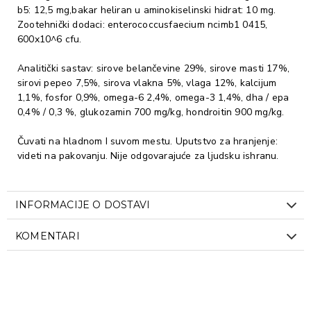
b5: 12,5 mg,bakar heliran u aminokiselinski hidrat: 10 mg.
Zootehnički dodaci: enterococcusfaecium ncimb1 0415,
600x10^6 cfu.
Analitički sastav: sirove belančevine 29%, sirove masti 17%,
sirovi pepeo 7,5%, sirova vlakna 5%, vlaga 12%, kalcijum
1,1%, fosfor 0,9%, omega-6 2,4%, omega-3 1,4%, dha / epa
0,4% / 0,3 %, glukozamin 700 mg/kg, hondroitin 900 mg/kg.
Čuvati na hladnom I suvom mestu. Uputstvo za hranjenje:
videti na pakovanju. Nije odgovarajuće za ljudsku ishranu.
INFORMACIJE O DOSTAVI
KOMENTARI