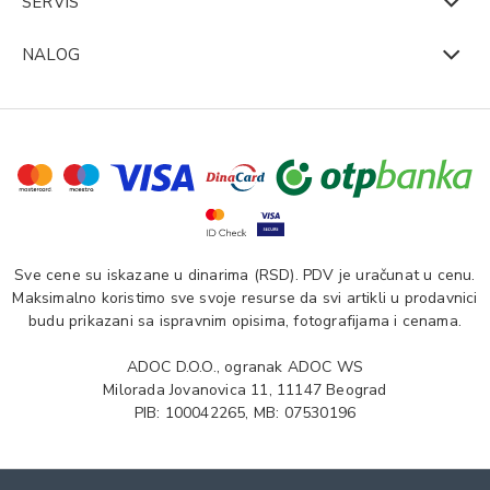
SERVIS
NALOG
Sve cene su iskazane u dinarima (RSD). PDV je uračunat u cenu.
Maksimalno koristimo sve svoje resurse da svi artikli u prodavnici
budu prikazani sa ispravnim opisima, fotografijama i cenama.
ADOC D.O.O., ogranak ADOC WS
Milorada Jovanovica 11, 11147 Beograd
PIB: 100042265, MB: 07530196