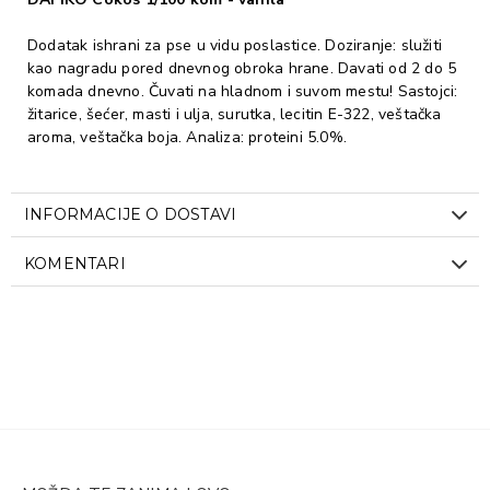
Dodatak ishrani za pse u vidu poslastice. Doziranje: služiti
kao nagradu pored dnevnog obroka hrane. Davati od 2 do 5
komada dnevno. Čuvati na hladnom i suvom mestu! Sastojci:
žitarice, šećer, masti i ulja, surutka, lecitin E-322, veštačka
aroma, veštačka boja. Analiza: proteini 5.0%.
INFORMACIJE O DOSTAVI
KOMENTARI