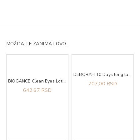
MOŽDA TE ZANIMA I OVO...
DEBORAH 10 Days long lak za nokte 882
BIOGANCE Clean Eyes Lotion 100ml, Losion za čišćenje predela oko očiju
707,00 RSD
642,67 RSD