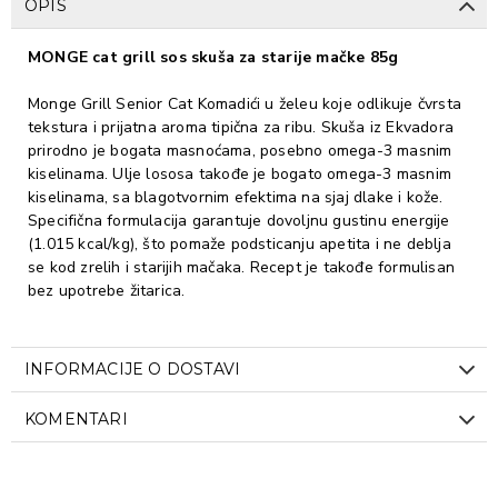
OPIS
MONGE cat grill sos skuša za starije mačke 85g
Monge Grill Senior Cat Komadići u želeu koje odlikuje čvrsta
tekstura i prijatna aroma tipična za ribu. Skuša iz Ekvadora
prirodno je bogata masnoćama, posebno omega-3 masnim
kiselinama. Ulje lososa takođe je bogato omega-3 masnim
kiselinama, sa blagotvornim efektima na sjaj dlake i kože.
Specifična formulacija garantuje dovoljnu gustinu energije
(1.015 kcal/kg), što pomaže podsticanju apetita i ne deblja
se kod zrelih i starijih mačaka. Recept je takođe formulisan
bez upotrebe žitarica.
INFORMACIJE O DOSTAVI
KOMENTARI