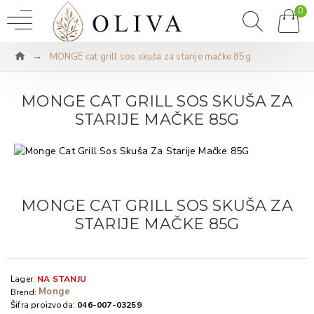
0
MONGE cat grill sos skuša za starije mačke 85g
MONGE CAT GRILL SOS SKUŠA ZA
STARIJE MAČKE 85G
MONGE CAT GRILL SOS SKUŠA ZA
STARIJE MAČKE 85G
Lager:
NA STANJU
Monge
Brend:
Šifra proizvoda:
046-007-03259