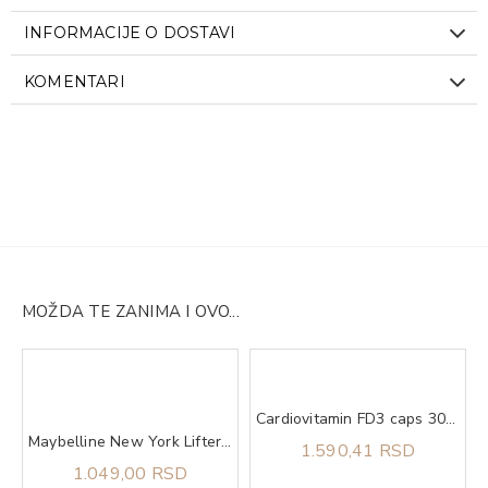
INFORMACIJE O DOSTAVI
KOMENTARI
MOŽDA TE ZANIMA I OVO...
arats
Cardiovitamin FD3 caps 30 ABELA PHARM
Maybelline New York Lifter Gloss Honey'd sjaj za usne 029 toast​
1.590,41 RSD
1.049,00 RSD