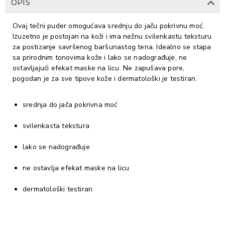
OPIS
Ovaj tečni puder omogućava srednju do jaču pokrivnu moć.
Izuzetno je postojan na koži i ima nežnu svilenkastu teksturu
za postizanje savršenog baršunastog tena. Idealno se stapa
sa prirodnim tonovima kože i lako se nadograđuje, ne
ostavljajući efekat maske na licu. Ne zapušava pore,
pogodan je za sve tipove kože i dermatološki je testiran.
srednja do jača pokrivna moć
svilenkasta tekstura
lako se nadograđuje
ne ostavlja efekat maske na licu
dermatološki testiran