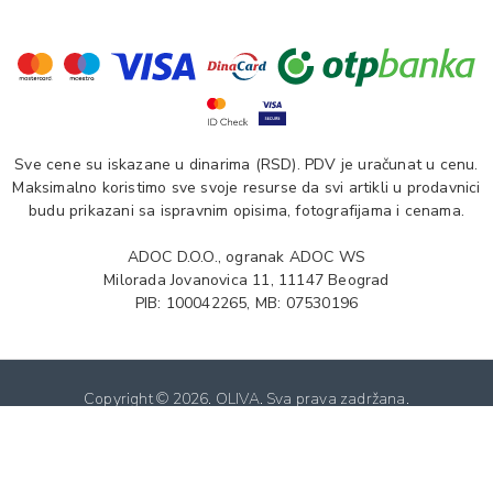
Sve cene su iskazane u dinarima (RSD). PDV je uračunat u cenu.
Maksimalno koristimo sve svoje resurse da svi artikli u prodavnici
budu prikazani sa ispravnim opisima, fotografijama i cenama.
ADOC D.O.O., ogranak ADOC WS
Milorada Jovanovica 11, 11147 Beograd
PIB: 100042265, MB: 07530196
Copyright ©
2026. OLIVA. Sva prava zadržana.
Softverska izrada: