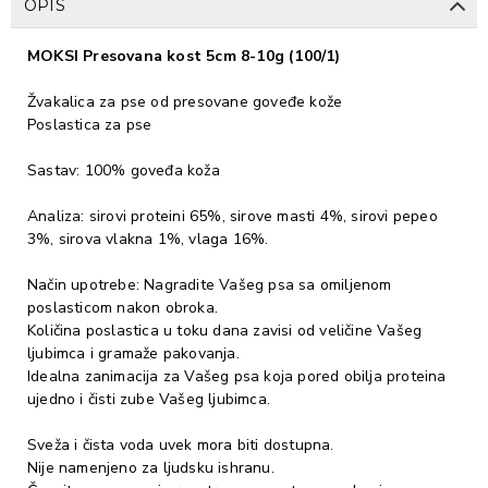
OPIS
MOKSI Presovana kost 5cm 8-10g (100/1)
Žvakalica za pse od presovane goveđe kože
Poslastica za pse
Sastav: 100% goveđa koža
Analiza: sirovi proteini 65%, sirove masti 4%, sirovi pepeo
3%, sirova vlakna 1%, vlaga 16%.
Način upotrebe: Nagradite Vašeg psa sa omiljenom
poslasticom nakon obroka.
Količina poslastica u toku dana zavisi od veličine Vašeg
ljubimca i gramaže pakovanja.
Idealna zanimacija za Vašeg psa koja pored obilja proteina
ujedno i čisti zube Vašeg ljubimca.
Sveža i čista voda uvek mora biti dostupna.
Nije namenjeno za ljudsku ishranu.