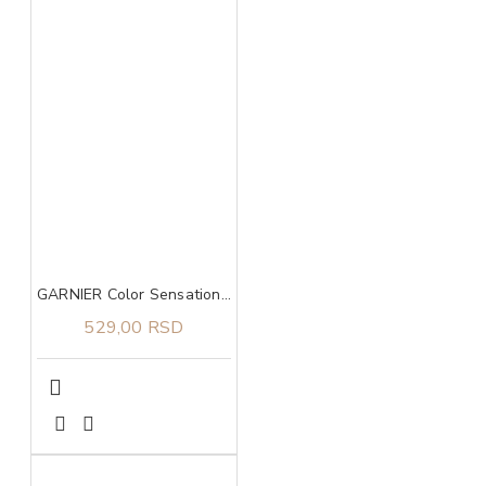
GARNIER Color Sensation boja za kosu 7.0 Delicate opal blond
529,00 RSD