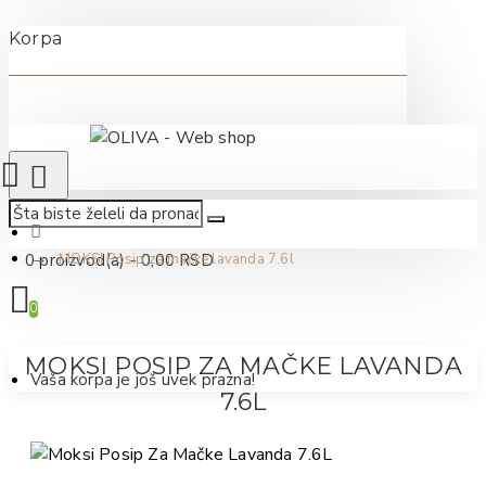
Korpa
0 proizvod(a) - 0,00 RSD
MOKSI Posip za mačke lavanda 7.6l
0
MOKSI POSIP ZA MAČKE LAVANDA
Vaša korpa je još uvek prazna!
7.6L