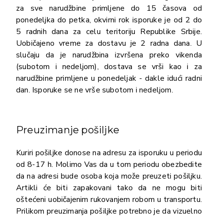
za sve narudžbine primljene do 15 časova od
ponedeljka do petka, okvirni rok isporuke je od 2 do
5 radnih dana za celu teritoriju Republike Srbije.
Uobičajeno vreme za dostavu je 2 radna dana. U
slučaju da je narudžbina izvršena preko vikenda
(subotom i nedeljom), dostava se vrši kao i za
narudžbine primljene u ponedeljak - dakle idući radni
dan. Isporuke se ne vrše subotom i nedeljom.
Preuzimanje pošiljke
Kuriri pošiljke donose na adresu za isporuku u periodu
od 8-17 h. Molimo Vas da u tom periodu obezbedite
da na adresi bude osoba koja može preuzeti pošiljku.
Artikli će biti zapakovani tako da ne mogu biti
oštećeni uobičajenim rukovanjem robom u transportu.
Prilikom preuzimanja pošiljke potrebno je da vizuelno