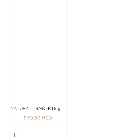
NATURAL TRAINER Dog sa svežom piletinom za štence i mlade pse malih rasa 800g
959,30 RSD