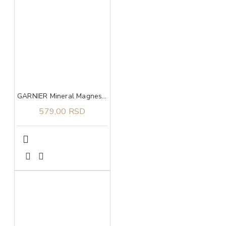
GARNIER Mineral Magnesium Ultra dry roll on dezodorans 50ml
579,00 RSD