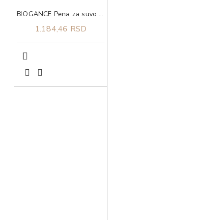
BIOGANCE Pena za suvo pranje kod pasa No Rinse Foamer Dog 200ml
1.184,46 RSD