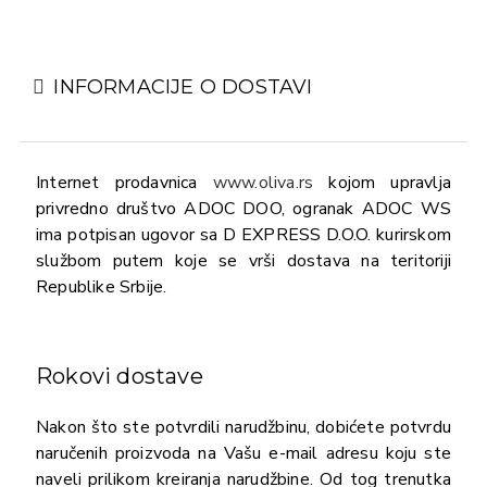
INFORMACIJE O DOSTAVI
Internet prodavnica
www.oliva.rs
kojom upravlja
privredno društvo ADOC DOO, ogranak ADOC WS
ima potpisan ugovor sa D EXPRESS D.O.O. kurirskom
službom putem koje se vrši dostava na teritoriji
Republike Srbije.
Rokovi dostave
Nakon što ste potvrdili narudžbinu, dobićete potvrdu
naručenih proizvoda na Vašu e-mail adresu koju ste
naveli prilikom kreiranja narudžbine. Od tog trenutka