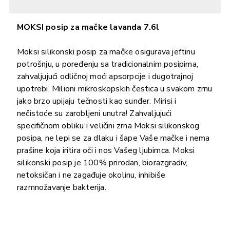
MOKSI posip za mačke lavanda 7.6l
Moksi silikonski posip za mačke osigurava jeftinu
potrošnju, u poređenju sa tradicionalnim posipima,
zahvaljujući odličnoj moći apsorpcije i dugotrajnoj
upotrebi. Milioni mikroskopskih čestica u svakom zrnu
jako brzo upijaju tečnosti kao sunđer. Mirisi i
nečistoće su zarobljeni unutra! Zahvaljujući
specifičnom obliku i veličini zrna Moksi silikonskog
posipa, ne lepi se za dlaku i šape Vaše mačke i nema
prašine koja iritira oči i nos Vašeg ljubimca. Moksi
silikonski posip je 100% prirodan, biorazgradiv,
netoksičan i ne zagađuje okolinu, inhibiše
razmnožavanje bakterija.