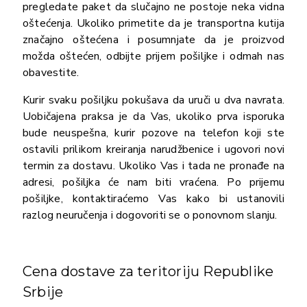
pregledate paket da slučajno ne postoje neka vidna
oštećenja. Ukoliko primetite da je transportna kutija
značajno oštećena i posumnjate da je proizvod
možda oštećen, odbijte prijem pošiljke i odmah nas
obavestite.
Kurir svaku pošiljku pokušava da uruči u dva navrata.
Uobičajena praksa je da Vas, ukoliko prva isporuka
bude neuspešna, kurir pozove na telefon koji ste
ostavili prilikom kreiranja narudžbenice i ugovori novi
termin za dostavu. Ukoliko Vas i tada ne pronađe na
adresi, pošiljka će nam biti vraćena. Po prijemu
pošiljke, kontaktiraćemo Vas kako bi ustanovili
razlog neuručenja i dogovoriti se o ponovnom slanju.
Cena dostave za teritoriju Republike
Srbije