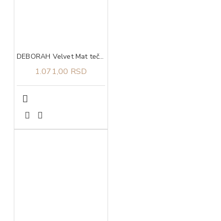
DEBORAH Velvet Mat tečni ruž za usne 06
1.071,00 RSD