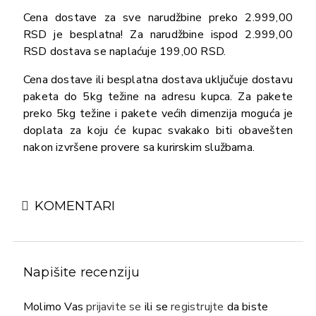
Cena dostave za sve narudžbine preko 2.999,00
RSD je besplatna! Za narudžbine ispod 2.999,00
RSD dostava se naplaćuje 199,00 RSD.
Cena dostave ili besplatna dostava uključuje dostavu
paketa do 5kg težine na adresu kupca. Za pakete
preko 5kg težine i pakete većih dimenzija moguća je
doplata za koju će kupac svakako biti obavešten
nakon izvršene provere sa kurirskim službama.
KOMENTARI
Napišite recenziju
Molimo Vas
prijavite se
ili se
registrujte
da biste