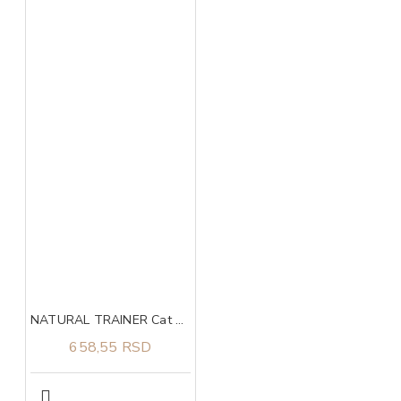
NATURAL TRAINER Cat urinary piletina za odrasle mačke 300g
658,55 RSD