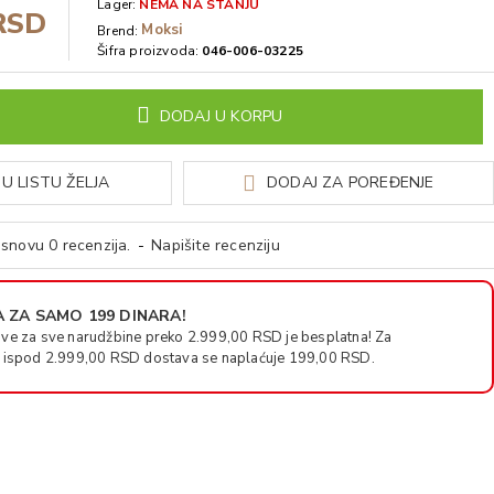
Lager:
NEMA NA STANJU
RSD
Moksi
Brend:
Šifra proizvoda:
046-006-03225
DODAJ U KORPU
U LISTU ŽELJA
DODAJ ZA POREĐENJE
snovu 0 recenzija.
-
Napišite recenziju
 ZA SAMO 199 DINARA!
ve za sve narudžbine preko 2.999,00 RSD je besplatna! Za
 ispod 2.999,00 RSD dostava se naplaćuje 199,00 RSD.