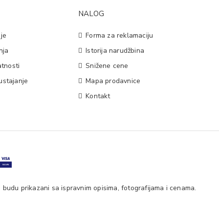
NALOG
je
Forma za reklamaciju
nja
Istorija narudžbina
atnosti
Snižene cene
ustajanje
Mapa prodavnice
Kontakt
 budu prikazani sa ispravnim opisima, fotografijama i cenama.