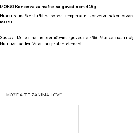
MOKSI Konzerva za mačke sa govedinom 415g
Hranu za mačke služiti na sobnoj temperaturi, konzervu nakon otvaran
mestu.
Sastav:
Meso i mesne prerađevine (govedine 4%), žitarice, riba i riblj
Nutritivni aditivi: Vitamini i prateći elementi.
MOŽDA TE ZANIMA I OVO...