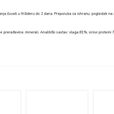
ja čuvati u frižideru do 2 dana. Preporuka za ishranu: pogledati na 
e prerađevine, minerali. Analitički sastav: vlaga 81%, sirovi proteini