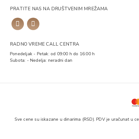
PRATITE NAS NA DRUŠTVENIM MREŽAMA
RADNO VREME CALL CENTRA
Ponedeljak - Petak: od 09:00 h do 16:00 h
Subota: - Nedelja: neradni dan
Sve cene su iskazane u dinarima (RSD). PDV je uračunat u cen