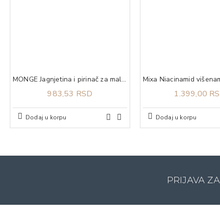
MONGE Jagnjetina i pirinač za male rase puppy 800g
983,53 RSD
1.399,00 R
Dodaj u korpu
Dodaj u korpu
PRIJAVA Z