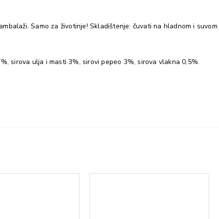
ambalaži. Samo za životinje! Skladištenje: čuvati na hladnom i suvom
 7%, sirova ulja i masti 3%, sirovi pepeo 3%, sirova vlakna 0,5%.