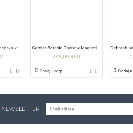
Mixa Niacinamid višenamenska krema protiv tamnih fleka 50 ml
Garnier Botanic Therapy Magnetic Charcoal šampon za kosu 250 ml
SD
449,00 RSD
1
Dodaj u korpu
Dodaj u
A NEWSLETTER: