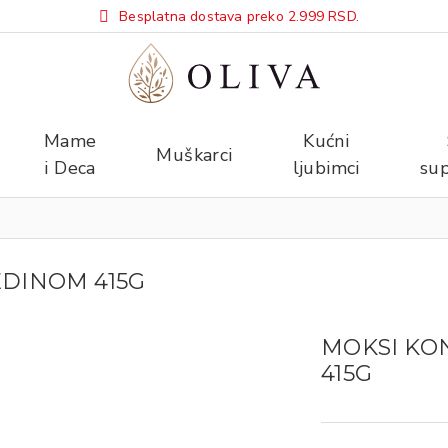
Besplatna dostava preko 2.999 RSD.
Mame
Kućni
Muškarci
i Deca
ljubimci
sup
EDINOM 415G
MOKSI KO
415G