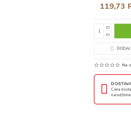
119,73 
DODAJ 
Na o
DOSTAVA
Cena dosta
narudžbine