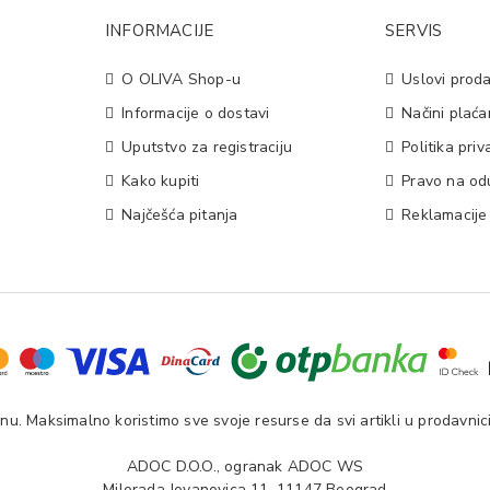
INFORMACIJE
SERVIS
O OLIVA Shop-u
Uslovi proda
Informacije o dostavi
Načini plaća
Uputstvo za registraciju
Politika priv
Kako kupiti
Pravo na od
Najčešća pitanja
Reklamacije
u. Maksimalno koristimo sve svoje resurse da svi artikli u prodavnici
ADOC D.O.O., ogranak ADOC WS
Milorada Jovanovica 11, 11147 Beograd