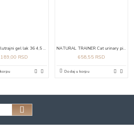
Deborah polutrajni gel lak 36 4,5 ml
NATURAL TRAINER Cat urinary piletina za odrasle mačke 300g
.189,00 RSD
658,55 RSD
 korpu
Dodaj u korpu