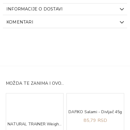
INFORMACIJE O DOSTAVI
KOMENTARI
MOŽDA TE ZANIMA I OVO...
DAFIKO Salami - Divljač 45g
mel 500gr QNT
85,79 RSD
NATURAL TRAINER Weight care sa belim mesom za pse srednjih i velikih rasa 12kg