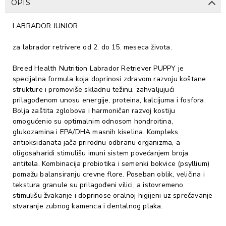
OPIS
LABRADOR JUNIOR
za labrador retrivere od 2. do 15. meseca života.
Breed Health Nutrition Labrador Retriever PUPPY je
specijalna formula koja doprinosi zdravom razvoju koštane
strukture i promoviše skladnu težinu, zahvaljujući
prilagođenom unosu energije, proteina, kalcijuma i fosfora.
Bolja zaštita zglobova i harmoničan razvoj kostiju
omogućenio su optimalnim odnosom hondroitina,
glukozamina i EPA/DHA masnih kiselina. Kompleks
antioksidanata jača prirodnu odbranu organizma, a
oligosaharidi stimulišu imuni sistem povećanjem broja
antitela. Kombinacija probiotika i semenki bokvice (psyllium)
pomažu balansiranju crevne flore. Poseban oblik, veličina i
tekstura granule su prilagođeni vilici, a istovremeno
stimulišu žvakanje i doprinose oralnoj higijeni uz sprečavanje
stvaranje zubnog kamenca i dentalnog plaka.