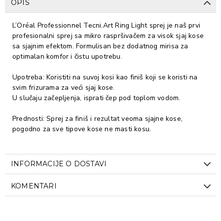
OPIS
L’Oréal Professionnel Tecni.Art Ring Light sprej je naš prvi
profesionalni sprej sa mikro raspršivačem za visok sjaj kose
sa sjajnim efektom. Formulisan bez dodatnog mirisa za
optimalan komfor i čistu upotrebu.
Upotreba: Koristiti na suvoj kosi kao finiš koji se koristi na
svim frizurama za veći sjaj kose.
U slučaju začepljenja, isprati čep pod toplom vodom.
Prednosti: Sprej za finiš i rezultat veoma sjajne kose,
pogodno za sve tipove kose ne masti kosu.
INFORMACIJE O DOSTAVI
KOMENTARI