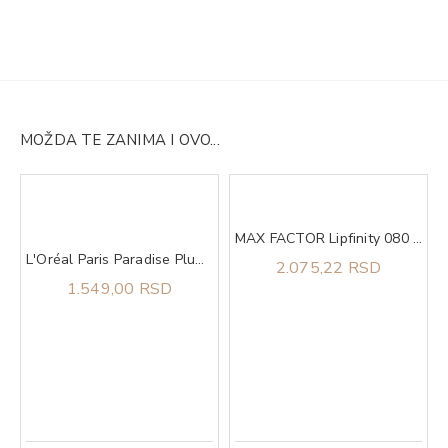
MOŽDA TE ZANIMA I OVO...
MAX FACTOR Lipfinity 080 starglow
a za oči
L'Oréal Paris Paradise Plump Ambition Ulje Za Usne 641 Latte Glace
2.075,22 RSD
1.549,00 RSD