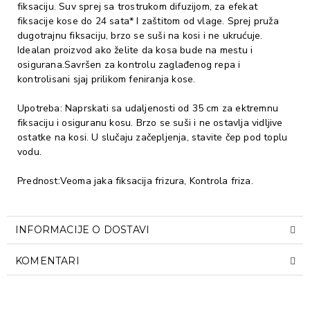
fiksaciju. Suv sprej sa trostrukom difuzijom, za efekat
fiksacije kose do 24 sata* I zaštitom od vlage. Sprej pruža
dugotrajnu fiksaciju, brzo se suši na kosi i ne ukrućuje.
Idealan proizvod ako želite da kosa bude na mestu i
osigurana.Savršen za kontrolu zaglađenog repa i
kontrolisani sjaj prilikom feniranja kose.
Upotreba: Naprskati sa udaljenosti od 35 cm za ektremnu
fiksaciju i osiguranu kosu. Brzo se suši i ne ostavlja vidljive
ostatke na kosi. U slučaju začepljenja, stavite čep pod toplu
vodu.
Prednost:Veoma jaka fiksacija frizura, Kontrola friza.
INFORMACIJE O DOSTAVI
KOMENTARI