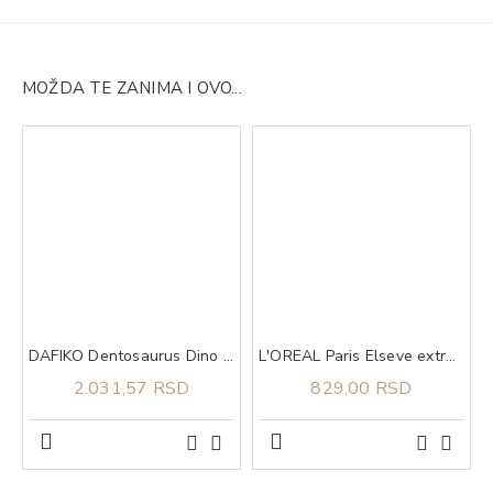
MOŽDA TE ZANIMA I OVO...
DAFIKO Dentosaurus Dino cal 460g
L'OREAL Paris Elseve extraordinary oil coco maska 300 ml
2.031,57 RSD
829,00 RSD