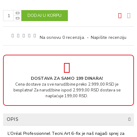
DODAJ U KORPU
Na osnovu 0 recenzija.
-
Napišite recenziju
DOSTAVA ZA SAMO 199 DINARA!
Cena dostave za sve narudžbine preko 2.999,00 RSD je
besplatna! Za narudžbine ispod 2.999,00 RSD dostava se
naplaćuje 199,00 RSD.
OPIS
L’Oréal Professionnel Tecni.Art 6-fix je naš najjači sprej za