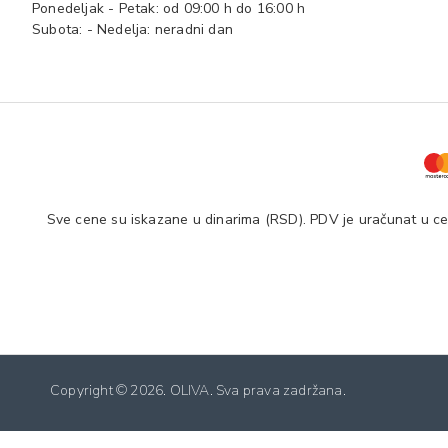
Ponedeljak - Petak: od 09:00 h do 16:00 h
Subota: - Nedelja: neradni dan
Sve cene su iskazane u dinarima (RSD). PDV je uračunat u cen
Copyright ©
2026. OLIVA. Sva prava zadržana.