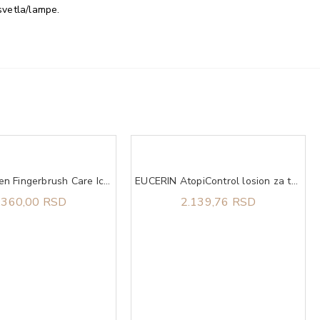
 svetla/lampe.
Olivia Garden Fingerbrush Care Iconic Boar&Nylon Pastel Pink L
EUCERIN AtopiControl losion za telo 250ml
.360,00 RSD
2.139,76 RSD