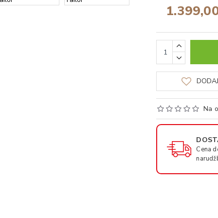
1.399,0
DODAJ
Na o
DOSTA
Cena d
narudž