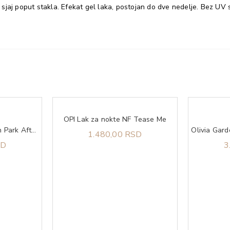
za sjaj poput stakla. Efekat gel laka, postojan do dve nedelje. Bez UV
OPI Lak za nokte NF Tease Me
OPI Lak za nokte Lincoln Park After Dark
1.480,00 RSD
SD
3