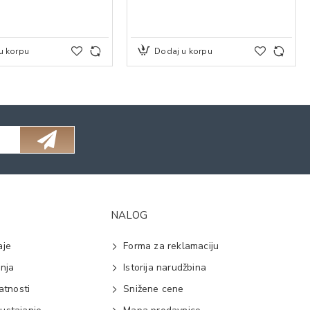
u korpu
Dodaj u korpu
NALOG
aje
Forma za reklamaciju
anja
Istorija narudžbina
vatnosti
Snižene cene