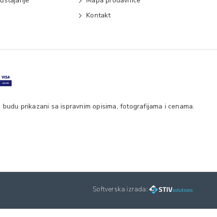
ustajanje
Mapa prodavnice
e
Kontakt
 budu prikazani sa ispravnim opisima, fotografijama i cenama.
Softverska izrada: