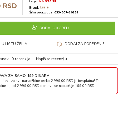
Lager:
NA STANJU
0 RSD
Essie
Brend:
Šifra proizvoda:
033-007-10154
DODAJ U KORPU
 U LISTU ŽELJA
DODAJ ZA POREĐENJE
snovu 0 recenzija.
-
Napišite recenziju
VA ZA SAMO 199 DINARA!
ostave za sve narudžbine preko 2.999,00 RSD je besplatna! Za
bine ispod 2.999,00 RSD dostava se naplaćuje 199,00 RSD.