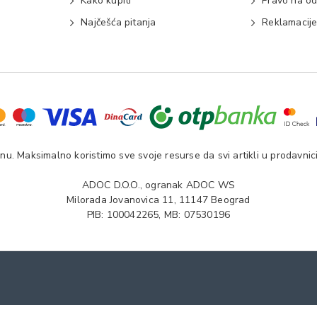
Kako kupiti
Pravo na od
Najčešća pitanja
Reklamacij
u. Maksimalno koristimo sve svoje resurse da svi artikli u prodavnici
ADOC D.O.O., ogranak ADOC WS
Milorada Jovanovica 11, 11147 Beograd
PIB: 100042265, MB: 07530196