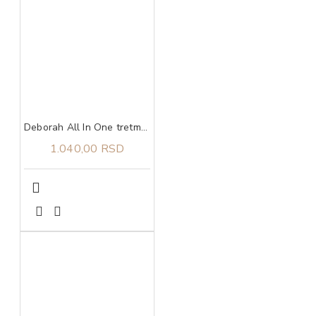
Deborah All In One tretman za oštećene nokte 9,5 ml
1.040,00 RSD