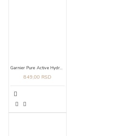
Garnier Pure Active Hydrating Deep Cleanser gel za čišćenje lica 250 ml
849,00 RSD