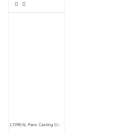
L'OREAL Paris Casting Creme Gloss boja za kosu 550