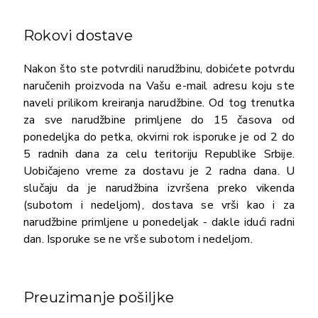
Rokovi dostave
Nakon što ste potvrdili narudžbinu, dobićete potvrdu
naručenih proizvoda na Vašu e-mail adresu koju ste
naveli prilikom kreiranja narudžbine. Od tog trenutka
za sve narudžbine primljene do 15 časova od
ponedeljka do petka, okvirni rok isporuke je od 2 do
5 radnih dana za celu teritoriju Republike Srbije.
Uobičajeno vreme za dostavu je 2 radna dana. U
slučaju da je narudžbina izvršena preko vikenda
(subotom i nedeljom), dostava se vrši kao i za
narudžbine primljene u ponedeljak - dakle idući radni
dan. Isporuke se ne vrše subotom i nedeljom.
Preuzimanje pošiljke