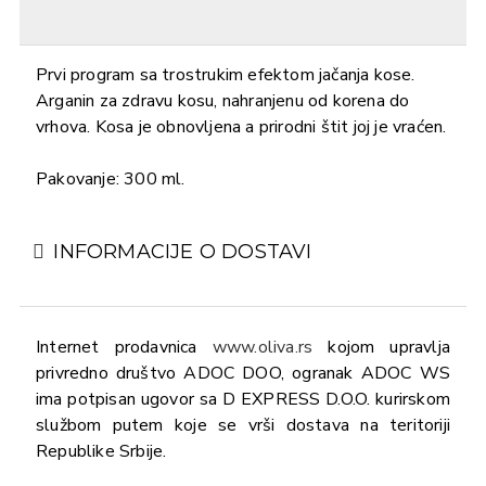
Prvi program sa trostrukim efektom jačanja kose.
Arganin za zdravu kosu, nahranjenu od korena do
vrhova. Kosa je obnovljena a prirodni štit joj je vraćen.
Pakovanje: 300 ml.
INFORMACIJE O DOSTAVI
Internet prodavnica
www.oliva.rs
kojom upravlja
privredno društvo ADOC DOO, ogranak ADOC WS
ima potpisan ugovor sa D EXPRESS D.O.O. kurirskom
službom putem koje se vrši dostava na teritoriji
Republike Srbije.