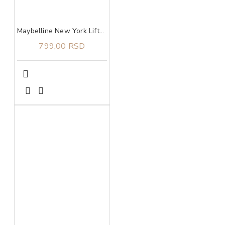
Maybelline New York Lifter Glaze balzam za usne 003 rose bite
799,00 RSD