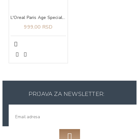
L'Oreal Paris Age Specialist 55+ krema protiv bora za predeo oko očiju 15 ml
999,00 RSD
PRIJAVA ZA NEWSLETTER: