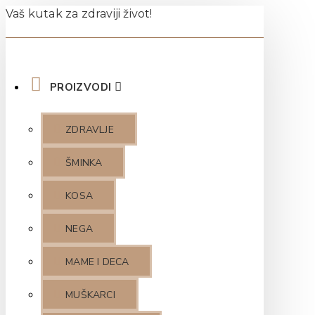
Vaš kutak za zdraviji život!
PROIZVODI
ZDRAVLJE
ŠMINKA
KOSA
NEGA
MAME I DECA
MUŠKARCI