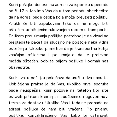
Kuriri pošiljke donose na adresu za isporuku u periodu
od 8-17 h. Molimo Vas da u tom periodu obezbedite
da na adresi bude osoba koja može preuzeti pošiljku.
Artikli će biti zapakovani tako da ne mogu biti
oštećeni uobičajenim rukovanjem robom u transportu.
Prilikom preuzimanja pošiljke potrebno je da vizuelno
pregledate paket da slučajno ne postoje neka vidna
oštećenja. Ukoliko primetite da je transportna kutija
značajno oštećena i posumnjate da je proizvod
možda oštećen, odbijte prijem pošiljke i odmah nas
obavestite.
Kurir svaku pošiljku pokušava da uruči u dva navrata.
Uobičajena praksa je da Vas, ukoliko prva isporuka
bude neuspešna, kurir pozove na telefon koji ste
ostavili prilikom kreiranja narudžbenice i ugovori novi
termin za dostavu. Ukoliko Vas i tada ne pronađe na
adresi, pošiljka će nam biti vraćena. Po prijemu
pošiljke, kontaktiraćemo Vas kako bi ustanovili