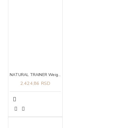
NATURAL TRAINER Weight care sa belim mesom za pse srednjih i velikih rasa 3kg
2.424,86 RSD