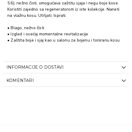
5.6), nežno čisti, omogućava zaštitu sjaja i negu boje kose.
Koristiti zajedno sa regeneratorom iz iste kolekcije. Naneti
na vlažnu kosu. Utrljati. Isprati.
• Blago, nežno čisti
• Izgled i osećaj momentalne revitalizacije
• Zaštita boje i sjaj kao u salonu za bojenu i toniranu kosu
INFORMACIJE O DOSTAVI
KOMENTARI