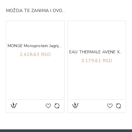
MOŽDA TE ZANIMA I OVO...
 10
MONGE Monoprotein Jagnjetina i pirinač za sve rase puppy 2.5kg
EAU THERMALE AVENE Xera Calm A.D. Lipid-replenishing balzam za lice i telo 200ml
2.428,63 RSD
3.179,61 RSD