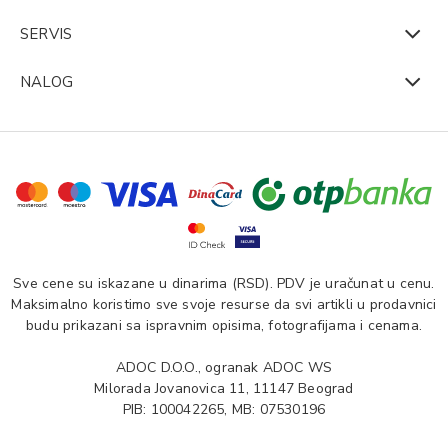
SERVIS
NALOG
Sve cene su iskazane u dinarima (RSD). PDV je uračunat u cenu.
Maksimalno koristimo sve svoje resurse da svi artikli u prodavnici
budu prikazani sa ispravnim opisima, fotografijama i cenama.
ADOC D.O.O., ogranak ADOC WS
Milorada Jovanovica 11, 11147 Beograd
PIB: 100042265, MB: 07530196