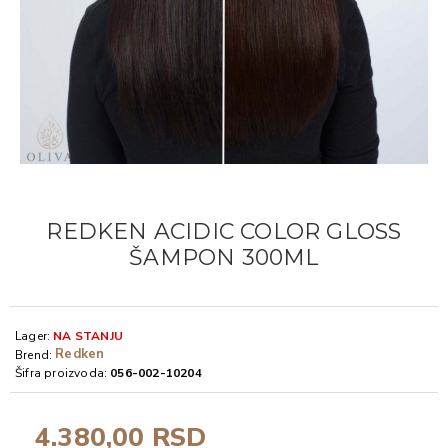
REDKEN ACIDIC COLOR GLOSS
ŠAMPON 300ML
Lager:
NA STANJU
Redken
Brend:
Šifra proizvoda:
056-002-10204
4.380,00 RSD