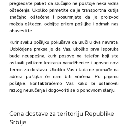
pregledate paket da slučajno ne postoje neka vidna
oštećenja. Ukoliko primetite da je transportna kutija
značajno oštećena i posumnjate da je proizvod
možda oštećen, odbijte prijem pošiljke i odmah nas
obavestite.
Kurir svaku pošiljku pokušava da uruči u dva navrata.
Uobičajena praksa je da Vas, ukoliko prva isporuka
bude neuspešna, kurir pozove na telefon koji ste
ostavili prilikom kreiranja narudžbenice i ugovori novi
termin za dostavu. Ukoliko Vas i tada ne pronađe na
adresi, pošiljka će nam biti vraćena. Po prijemu
pošiljke, kontaktiraćemo Vas kako bi ustanovili
razlog neuručenja i dogovoriti se o ponovnom slanju.
Cena dostave za teritoriju Republike
Srbije