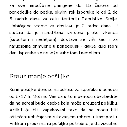
za sve narudžbine primljene do 15 časova od
ponedeljka do petka, okvirni rok isporuke je od 2 do
5 radnih dana za celu teritoriju Republike Srbije.
Uobičajeno vreme za dostavu je 2 radna dana. U
slučaju da je narudžbina izvršena preko vikenda
(subotom i nedeljom), dostava se vrši kao i za
narudžbine primljene u ponedeljak - dakle idući radni
dan. Isporuke se ne vrše subotom i nedeljom.
Preuzimanje pošiljke
Kuriri pošiljke donose na adresu za isporuku u periodu
od 8-17 h. Molimo Vas da u tom periodu obezbedite
da na adresi bude osoba koja može preuzeti pošiljku.
Artikli će biti zapakovani tako da ne mogu biti
oštećeni uobičajenim rukovanjem robom u transportu.
Prilikom preuzimanja pošiljke potrebno je da vizuelno