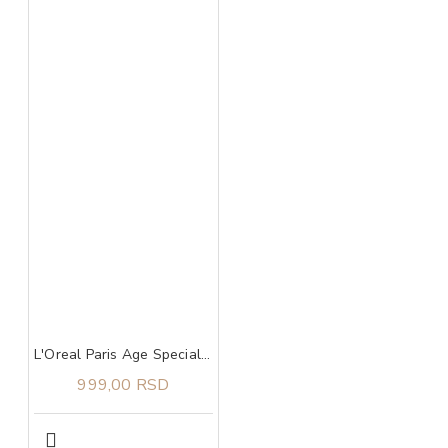
L'Oreal Paris Age Specialist 55+ krema protiv bora za predeo oko očiju 15 ml
999,00 RSD