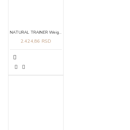
NATURAL TRAINER Weight care sa belim mesom za pse srednjih i velikih rasa 3kg
2.424,86 RSD