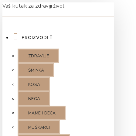
Vaš kutak za zdraviji život!
PROIZVODI
ZDRAVLJE
ŠMINKA
KOSA
NEGA
MAME I DECA
MUŠKARCI