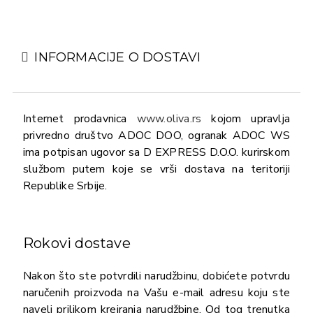
INFORMACIJE O DOSTAVI
Internet prodavnica
www.oliva.rs
kojom upravlja
privredno društvo ADOC DOO, ogranak ADOC WS
ima potpisan ugovor sa D EXPRESS D.O.O. kurirskom
službom putem koje se vrši dostava na teritoriji
Republike Srbije.
Rokovi dostave
Nakon što ste potvrdili narudžbinu, dobićete potvrdu
naručenih proizvoda na Vašu e-mail adresu koju ste
naveli prilikom kreiranja narudžbine. Od tog trenutka