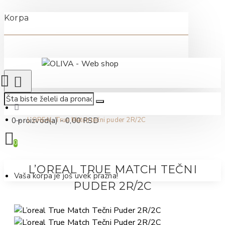
Korpa
0 proizvod(a) - 0,00 RSD
L’OREAL True Match tečni puder 2R/2C
0
L’OREAL TRUE MATCH TEČNI
Vaša korpa je još uvek prazna!
PUDER 2R/2C