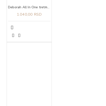
Deborah All In One tretman za oštećene nokte 9,5 ml
1.040,00 RSD