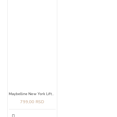
Maybelline New York Lifter Glaze balzam za usne 003 rose bite
799,00 RSD