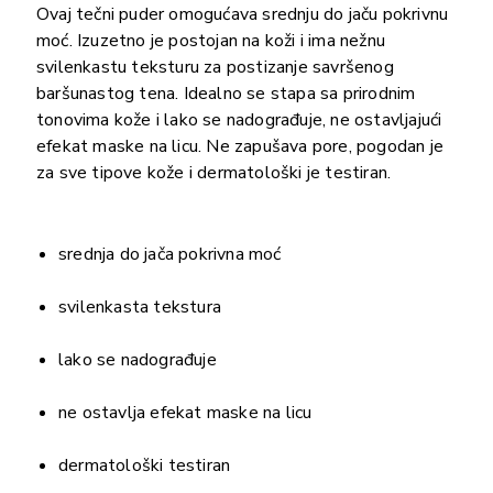
Ovaj tečni puder omogućava srednju do jaču pokrivnu
moć. Izuzetno je postojan na koži i ima nežnu
svilenkastu teksturu za postizanje savršenog
baršunastog tena. Idealno se stapa sa prirodnim
tonovima kože i lako se nadograđuje, ne ostavljajući
efekat maske na licu. Ne zapušava pore, pogodan je
za sve tipove kože i dermatološki je testiran.
srednja do jača pokrivna moć
svilenkasta tekstura
lako se nadograđuje
ne ostavlja efekat maske na licu
dermatološki testiran