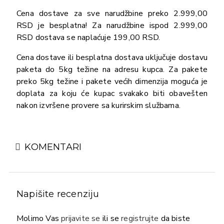
Cena dostave za sve narudžbine preko 2.999,00
RSD je besplatna! Za narudžbine ispod 2.999,00
RSD dostava se naplaćuje 199,00 RSD.
Cena dostave ili besplatna dostava uključuje dostavu
paketa do 5kg težine na adresu kupca. Za pakete
preko 5kg težine i pakete većih dimenzija moguća je
doplata za koju će kupac svakako biti obavešten
nakon izvršene provere sa kurirskim službama.
KOMENTARI
Napišite recenziju
Molimo Vas
prijavite se
ili se
registrujte
da biste