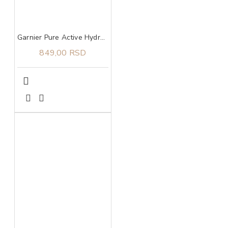
Garnier Pure Active Hydrating Deep Cleanser gel za čišćenje lica 250 ml
849,00 RSD