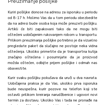
Preuzimanje pošiljke
Kuriri pošiljke donose na adresu za isporuku u periodu
od 8-17 h. Molimo Vas da u tom periodu obezbedite
da na adresi bude osoba koja može preuzeti pošiljku.
Artikli će biti zapakovani tako da ne mogu biti
oštećeni uobičajenim rukovanjem robom u transportu.
Prilikom preuzimanja pošiljke potrebno je da vizuelno
pregledate paket da slučajno ne postoje neka vidna
oštećenja. Ukoliko primetite da je transportna kutija
značajno oštećena i posumnjate da je proizvod
možda oštećen, odbijte prijem pošiljke i odmah nas
obavestite.
Kurir svaku pošiljku pokušava da uruči u dva navrata.
Uobičajena praksa je da Vas, ukoliko prva isporuka
bude neuspešna, kurir pozove na telefon koji ste
ostavili prilikom kreiranja narudžbenice i ugovori novi
termin za dostavu. Ukoliko Vas i tada ne pronađe na