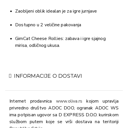
Zaobljeni oblik idealan je za igre jurnjave
Dostupno u 2 veličine pakovanja
GimCat Cheese Rollies: zabava i igre sjajnog
mirisa, odličnog ukusa.
INFORMACIJE O DOSTAVI
Internet prodavnica
www.oliva.rs
kojom upravlja
privredno društvo ADOC DOO, ogranak ADOC WS
ima potpisan ugovor sa D EXPRESS D.O.O. kurirskom
službom putem koje se vrši dostava na teritoriji