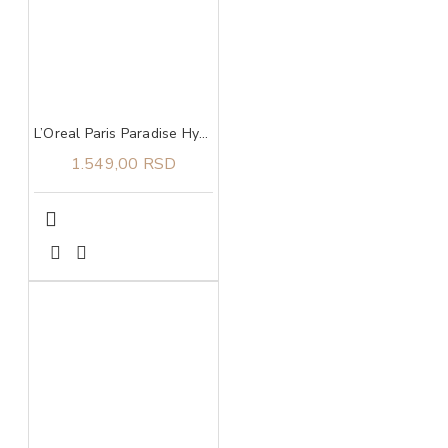
L’Oreal Paris Paradise Hyaluron Tint serum za usne u boji 601 Worth It
1.549,00 RSD