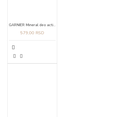
GARNIER Mineral deo action control thermic 72h sprej 150 ml
579,00 RSD