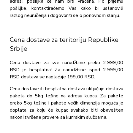
adresi, pošiljka će nam biti vraćena. Po prijemu
pošiljke, kontaktiraćemo Vas kako bi ustanovili
razlog neuručenja i dogovoriti se o ponovnom slanju.
Cena dostave za teritoriju Republike
Srbije
Cena dostave za sve narudžbine preko 2.999,00
RSD je besplatna! Za narudžbine ispod 2.999,00
RSD dostava se naplaćuje 199,00 RSD.
Cena dostave ili besplatna dostava uključuje dostavu
paketa do 5kg težine na adresu kupca. Za pakete
preko 5kg težine i pakete većih dimenzija moguća je
doplata za koju će kupac svakako biti obavešten
nakon izvršene provere sa kurirskim službama.