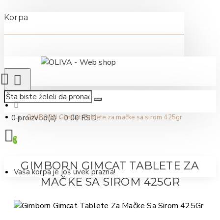
Korpa
0 proizvod(a) - 0,00 RSD
GIMBORN GimCat Tablete za mačke sa sirom 425gr
0
GIMBORN GIMCAT TABLETE ZA
Vaša korpa je još uvek prazna!
MAČKE SA SIROM 425GR