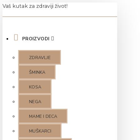
Vaš kutak za zdraviji život!
PROIZVODI
ZDRAVLJE
ŠMINKA
KOSA
NEGA
MAME I DECA
MUŠKARCI