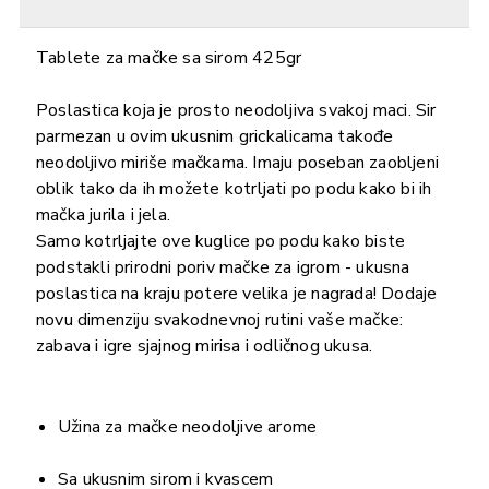
Tablete za mačke sa sirom 425gr
Poslastica koja je prosto neodoljiva svakoj maci. Sir
parmezan u ovim ukusnim grickalicama takođe
neodoljivo miriše mačkama. Imaju poseban zaobljeni
oblik tako da ih možete kotrljati po podu kako bi ih
mačka jurila i jela.
Samo kotrljajte ove kuglice po podu kako biste
podstakli prirodni poriv mačke za igrom - ukusna
poslastica na kraju potere velika je nagrada! Dodaje
novu dimenziju svakodnevnoj rutini vaše mačke:
zabava i igre sjajnog mirisa i odličnog ukusa.
Užina za mačke neodoljive arome
Sa ukusnim sirom i kvascem