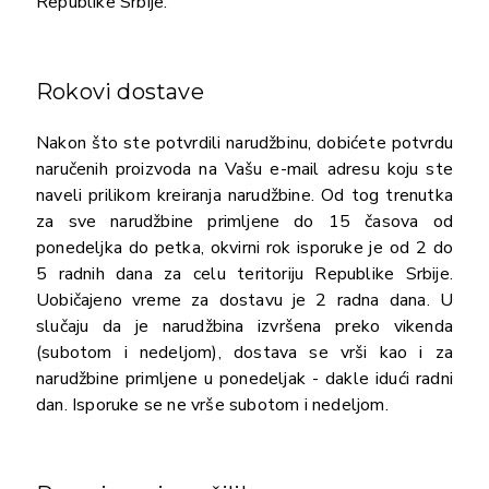
Republike Srbije.
Rokovi dostave
Nakon što ste potvrdili narudžbinu, dobićete potvrdu
naručenih proizvoda na Vašu e-mail adresu koju ste
naveli prilikom kreiranja narudžbine. Od tog trenutka
za sve narudžbine primljene do 15 časova od
ponedeljka do petka, okvirni rok isporuke je od 2 do
5 radnih dana za celu teritoriju Republike Srbije.
Uobičajeno vreme za dostavu je 2 radna dana. U
slučaju da je narudžbina izvršena preko vikenda
(subotom i nedeljom), dostava se vrši kao i za
narudžbine primljene u ponedeljak - dakle idući radni
dan. Isporuke se ne vrše subotom i nedeljom.