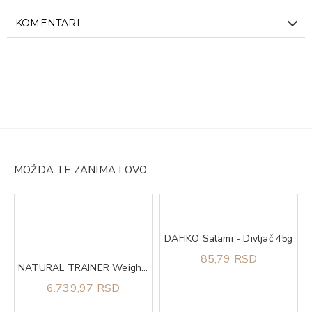
KOMENTARI
MOŽDA TE ZANIMA I OVO...
DAFIKO Salami - Divljač 45g
mel 500gr QNT
85,79 RSD
NATURAL TRAINER Weight care sa belim mesom za pse srednjih i velikih rasa 12kg
6.739,97 RSD