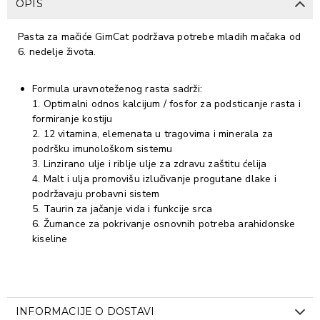
OPIS
Pasta za mačiće GimCat podržava potrebe mladih mačaka od
6. nedelje života.
Formula uravnoteženog rasta sadrži:
1. Optimalni odnos kalcijum / fosfor za podsticanje rasta i
formiranje kostiju
2. 12 vitamina, elemenata u tragovima i minerala za
podršku imunološkom sistemu
3. Linzirano ulje i riblje ulje za zdravu zaštitu ćelija
4. Malt i ulja promovišu izlučivanje progutane dlake i
podržavaju probavni sistem
5. Taurin za jačanje vida i funkcije srca
6. Žumance za pokrivanje osnovnih potreba arahidonske
kiseline
INFORMACIJE O DOSTAVI