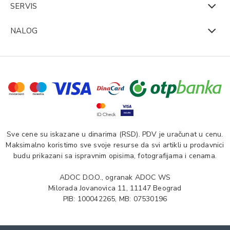
SERVIS
NALOG
Sve cene su iskazane u dinarima (RSD). PDV je uračunat u cenu.
Maksimalno koristimo sve svoje resurse da svi artikli u prodavnici
budu prikazani sa ispravnim opisima, fotografijama i cenama.
ADOC D.O.O., ogranak ADOC WS
Milorada Jovanovica 11, 11147 Beograd
PIB: 100042265, MB: 07530196