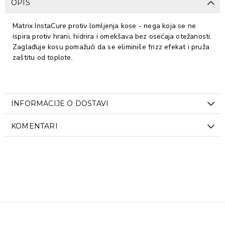
OPIS
Matrix InstaCure protiv lomljenja kose - nega koja se ne
ispira protiv hrani, hidrira i omekšava bez osećaja otežanosti.
Zaglađuje kosu pomažući da se eliminiše frizz efekat i pruža
zaštitu od toplote.
INFORMACIJE O DOSTAVI
KOMENTARI