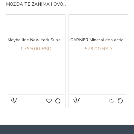
MOŽDA TE ZANIMA I OVO...
ning Butter
Maybelline New York Super Stay Lumi Matte tečni puder 140​
GARNIER Mineral deo action control thermic 72h sprej 150 ml
1.799,00 RSD
579,00 RSD