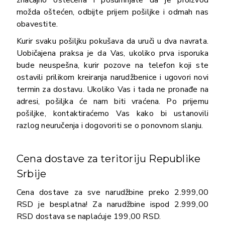
značajno oštećena i posumnjate da je proizvod
možda oštećen, odbijte prijem pošiljke i odmah nas
obavestite.
Kurir svaku pošiljku pokušava da uruči u dva navrata.
Uobičajena praksa je da Vas, ukoliko prva isporuka
bude neuspešna, kurir pozove na telefon koji ste
ostavili prilikom kreiranja narudžbenice i ugovori novi
termin za dostavu. Ukoliko Vas i tada ne pronađe na
adresi, pošiljka će nam biti vraćena. Po prijemu
pošiljke, kontaktiraćemo Vas kako bi ustanovili
razlog neuručenja i dogovoriti se o ponovnom slanju.
Cena dostave za teritoriju Republike
Srbije
Cena dostave za sve narudžbine preko 2.999,00
RSD je besplatna! Za narudžbine ispod 2.999,00
RSD dostava se naplaćuje 199,00 RSD.