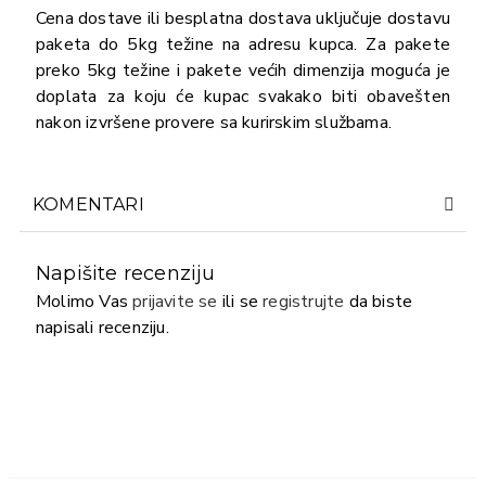
Cena dostave ili besplatna dostava uključuje dostavu
paketa do 5kg težine na adresu kupca. Za pakete
preko 5kg težine i pakete većih dimenzija moguća je
doplata za koju će kupac svakako biti obavešten
nakon izvršene provere sa kurirskim službama.
KOMENTARI
Napišite recenziju
Molimo Vas
prijavite se
ili se
registrujte
da biste
napisali recenziju.