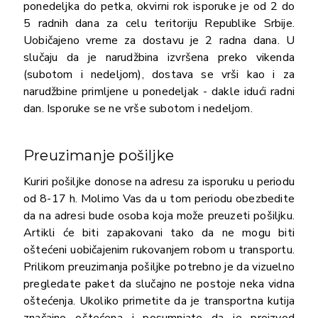
ponedeljka do petka, okvirni rok isporuke je od 2 do
5 radnih dana za celu teritoriju Republike Srbije.
Uobičajeno vreme za dostavu je 2 radna dana. U
slučaju da je narudžbina izvršena preko vikenda
(subotom i nedeljom), dostava se vrši kao i za
narudžbine primljene u ponedeljak - dakle idući radni
dan. Isporuke se ne vrše subotom i nedeljom.
Preuzimanje pošiljke
Kuriri pošiljke donose na adresu za isporuku u periodu
od 8-17 h. Molimo Vas da u tom periodu obezbedite
da na adresi bude osoba koja može preuzeti pošiljku.
Artikli će biti zapakovani tako da ne mogu biti
oštećeni uobičajenim rukovanjem robom u transportu.
Prilikom preuzimanja pošiljke potrebno je da vizuelno
pregledate paket da slučajno ne postoje neka vidna
oštećenja. Ukoliko primetite da je transportna kutija