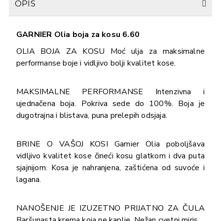
OPIS
GARNIER Olia boja za kosu 6.60
OLIA BOJA ZA KOSU Moć ulja za maksimalne
performanse boje i vidljivo bolji kvalitet kose.
MAKSIMALNE PERFORMANSE Intenzivna i
ujednačena boja. Pokriva sede do 100%. Boja je
dugotrajna i blistava, puna prelepih odsjaja.
BRINE O VAŠOJ KOSI Garnier Olia poboljšava
vidljivo kvalitet kose čineći kosu glatkom i dva puta
sjajnijom. Kosa je nahranjena, zaštićena od suvoće i
lagana.
NANOŠENJE JE IZUZETNO PRIJATNO ZA ČULA
Baršunasta krema koja ne kaplje. Nežan cvetni miris.