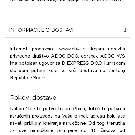
INFORMACIJE O DOSTAVI
Internet prodavnica
www.oliva.rs
kojom upravlja
privredno društvo ADOC DOO, ogranak ADOC WS
ima potpisan ugovor sa D EXPRESS D.O.O. kurirskom
službom putem koje se vrši dostava na teritoriji
Republike Srbije.
Rokovi dostave
Nakon što ste potvrdili narudžbinu, dobićete potvrdu
naručenih proizvoda na Vašu e-mail adresu koju ste
naveli prilikom kreiranja narudžbine. Od tog trenutka
za sve narudžbine primljene do 15 časova od