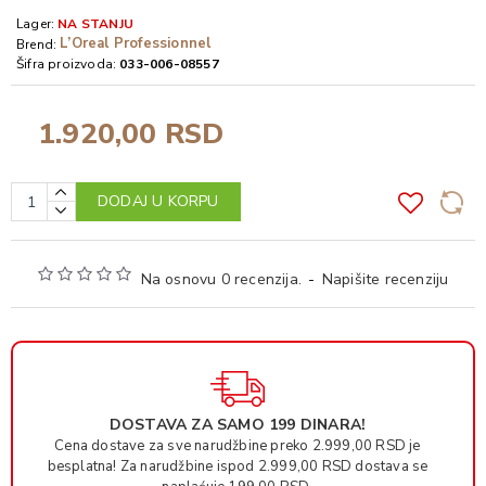
Lager:
NA STANJU
L’Oreal Professionnel
Brend:
Šifra proizvoda:
033-006-08557
1.920,00 RSD
DODAJ U KORPU
Na osnovu 0 recenzija.
-
Napišite recenziju
DOSTAVA ZA SAMO 199 DINARA!
Cena dostave za sve narudžbine preko 2.999,00 RSD je
besplatna! Za narudžbine ispod 2.999,00 RSD dostava se