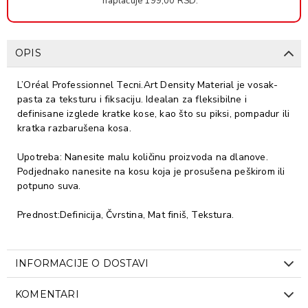
naplaćuje 199,00 RSD.
OPIS
L’Oréal Professionnel Tecni.Art Density Material je vosak-
pasta za teksturu i fiksaciju. Idealan za fleksibilne i
definisane izglede kratke kose, kao što su piksi, pompadur ili
kratka razbarušena kosa.
Upotreba: Nanesite malu količinu proizvoda na dlanove.
Podjednako nanesite na kosu koja je prosušena peškirom ili
potpuno suva.
Prednost:Definicija, Čvrstina, Mat finiš, Tekstura.
INFORMACIJE O DOSTAVI
KOMENTARI