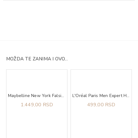
MOŽDA TE ZANIMA I OVO...
Maybelline New York Falsies Surreal Meta Black maskara
L'Oréal Paris Men Expert Hydra Hyaluronic gel za tuširanje 300 ml
1.449,00 RSD
499,00 RSD