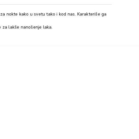
za nokte kako u svetu tako i kod nas. Karakteriše ga
e za lakše nanošenje laka.