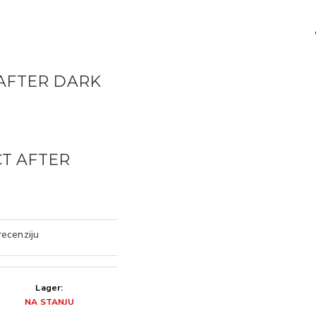
 AFTER DARK
CT AFTER
recenziju
Lager:
NA STANJU