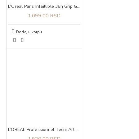
L'Oreal Paris Infaillible 36h Grip Gel Automatic Eyeliner Taupe Grey
1.099,00 RSD
Dodaj u korpu
L’OREAL Professionnel Tecni Art Constructor termo aktivni sprej 150ml