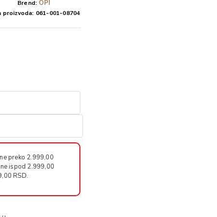
OPI
Brend:
a proizvoda:
061-001-08704
ine preko 2.999,00
ine ispod 2.999,00
9,00 RSD.