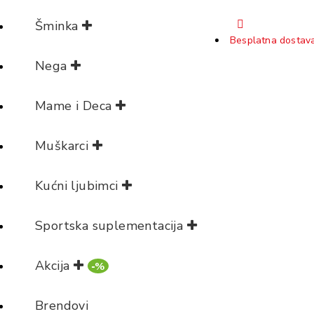
Šminka
Besplatna dostava
Nega
Mame i Deca
Muškarci
Kućni ljubimci
Sportska suplementacija
Akcija
-%
Brendovi