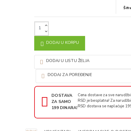
Šifr
DODAJ U KORPU
DODAJ U LISTU ŽELJA
DODAJ ZA POREĐENJE
Cena dostave za sve narudžb
DOSTAVA
RSD je besplatna! Za narudžb
ZA SAMO
RSD dostava se naplaćuje 19
199 DINARA!