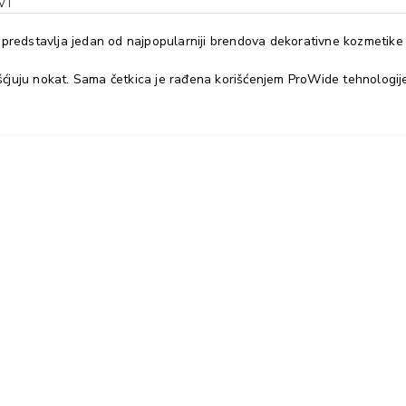
VI
predstavlja jedan od najpopularniji brendova dekorativne kozmetike 
ršćjuju nokat. Sama četkica je rađena korišćenjem ProWide tehnologij