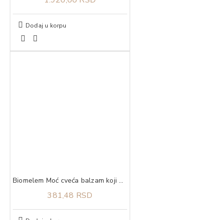
1.920,00 RSD
Dodaj u korpu
Biomelem Moć cveća balzam koji hidrira i umiruje 222 ml
381,48 RSD