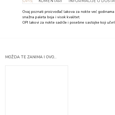
OPIS
KOMENTARI
INFORMACIJE O DOSTA
Ovaj poznati proizvođač lakova za nokte već godinama 
snažna paleta boja i visok kvalitet.
OPI lakovi za nokte sadrže i posebne sastojke koji učv
MOŽDA TE ZANIMA I OVO...