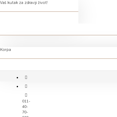
Vaš kutak za zdraviji život!
Korpa
011-
40-
70-